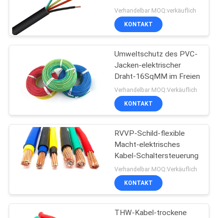
NEWS
kupfernes an
Verhandelbar MOQ:verkäuflich
KONTAKT
140
SITEMAP
niedriger Rauch null
Umweltschutz des PVC-
Jacken-elektrischer
DATENSCHUTZRICHTLINIE
Halogenkabel
Draht-16SqMM im Freien
Verhandelbar MOQ:Verkäuflich
KONTAKT
RVVP-Schild-flexible
108
Macht-elektrisches
Feuerbeständige
Kabel-Schaltersteuerung
Verhandelbar MOQ:Verkäuflich
Kabel
KONTAKT
THW-Kabel-trockene