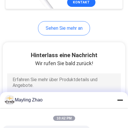
KONTAKT
26
Abgeschirmtes
Instrument-Kabel
Sehen Sie mehr an
Hinterlass eine Nachricht
Wir rufen Sie bald zurück!
25
Hohe Temperatur-
Kabel
Mayling Zhao
10:42 PM
16