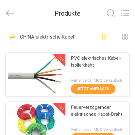
Shenghua
Cable
(Group)
Produkte
Co.,
Ltd..
All
Rights
STARTSEITE
Reserved.
306
CHINA elektrische Kabel
VPE-isolierte
PRODUKTE
Stromkabel
HOT
PVC elektrisches Kabel-
Isolierdraht
VIDEOS
Verhandelbar MOQ:Verkäuflich
VR
JETZT ANFRAGEN
244
SHOW
gepanzertes
HOT
Feuerverzögernder
elektrisches Kabel-Draht
ÜBER
elektrisches Kabel
UNS
Verhandelbar MOQ:Verkäuflich