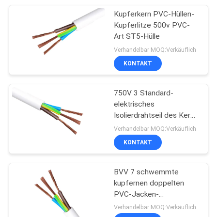
Kupferkern PVC-Hüllen-
95
Kupferlitze 500v PVC-
Gummi umhülltes
Art ST5-Hülle
Verhandelbar MOQ:Verkäuflich
Kabel
KONTAKT
750V 3 Standard-
elektrisches
Isolierdrahtseil des Kern-
76
1.5SQMM
Verhandelbar MOQ:Verkäuflich
KONTAKT
Steuerleitungen
BVV 7 schwemmte
kupfernen doppelten
PVC-Jacken-
elektrisches Kabel-Draht
Verhandelbar MOQ:Verkäuflich
an