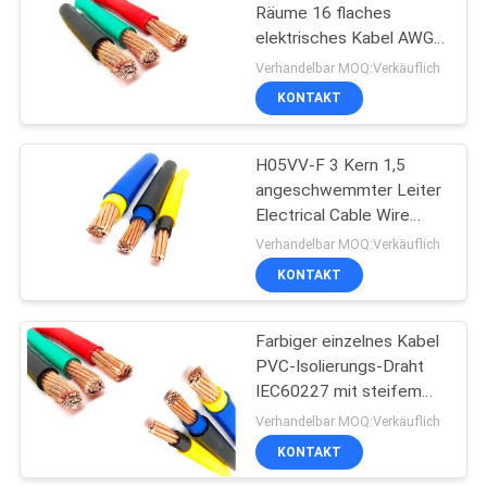
Räume 16 flaches
elektrisches Kabel AWG-
90
Lehre
Verhandelbar MOQ:Verkäuflich
KONTAKT
Bloßer Leiter
H05VV-F 3 Kern 1,5
angeschwemmter Leiter
Electrical Cable Wire
Sqmm CU
Verhandelbar MOQ:Verkäuflich
KONTAKT
92
Antenne
Farbiger einzelnes Kabel
PVC-Isolierungs-Draht
zusammengerolltes
IEC60227 mit steifem
Kabel
Leiter
Verhandelbar MOQ:Verkäuflich
KONTAKT