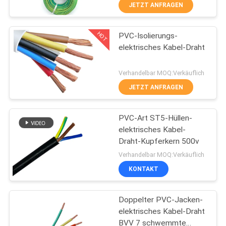
JETZT ANFRAGEN
FABRIK
HOT
PVC-Isolierungs-
TOUR
203
elektrisches Kabel-Draht
QUALITÄTSKONTROLLE
PVC-isolierte Kabel
Verhandelbar MOQ:Verkäuflich
JETZT ANFRAGEN
KONTAKT
PVC-Art ST5-Hüllen-
elektrisches Kabel-
NACHRICHTEN
Draht-Kupferkern 500v
197
Verhandelbar MOQ:Verkäuflich
BLOG
KONTAKT
elektrische Kabel
REFERENZEN
Doppelter PVC-Jacken-
elektrisches Kabel-Draht
BVV 7 schwemmte