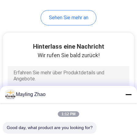
95
Sehen Sie mehr an
Gummi umhülltes
Kabel
Hinterlass eine Nachricht
Wir rufen Sie bald zurück!
76
Steuerleitungen
Mayling Zhao
1:12 PM
Good day, what product are you looking for?