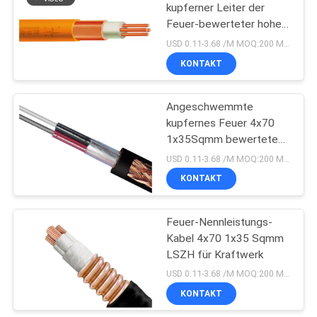
kupferner Leiter der
Feuer-bewerteter hohen
90
Temperatur des Kabel-
USD 0.11-3.68 /M MOQ:200 Meter
IEC60331 Standard
KONTAKT
Bloßer Leiter
Angeschwemmte
kupfernes Feuer 4x70
1x35Sqmm bewertete
Stärke-Isolierung Lszh-
USD 0.11-3.68 /M MOQ:200 Meter
Kabel-1.0mm
KONTAKT
92
Antenne
Feuer-Nennleistungs-
Kabel 4x70 1x35 Sqmm
zusammengerolltes
LSZH für Kraftwerk
Kabel
USD 0.11-3.68 /M MOQ:200 Meter
KONTAKT