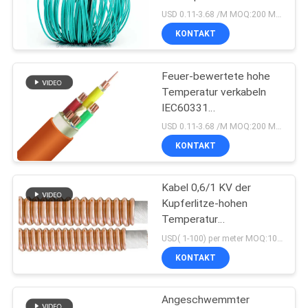
NEWS
Farbe
USD 0.11-3.68 /M MOQ:200 Meter
KONTAKT
140
SITEMAP
niedriger Rauch null
Feuer-bewertete hohe
Temperatur verkabeln
DATENSCHUTZRICHTLINIE
Halogenkabel
IEC60331
angeschwemmten
USD 0.11-3.68 /M MOQ:200 Meter
kupfernen Leiter
KONTAKT
Kabel 0,6/1 KV der
108
Kupferlitze-hohen
Feuerbeständige
Temperatur
anorganisches isoliert
USD( 1-100) per meter MOQ:1000M
Kabel
KONTAKT
Angeschwemmter