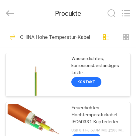
Shenghua
Cable
(Group)
Produkte
Co.,
Ltd..
All
Rights
STARTSEITE
Reserved.
306
CHINA Hohe Temperatur-Kabel
VPE-isolierte
PRODUKTE
Stromkabel
Wasserdichtes,
korrosionsbeständiges
VIDEOS
Lszh-
Hochtemperaturkabel,
KONTAKT
0,5 mm Isolierung,
VR
schwarze Ummantelung
244
SHOW
gepanzertes
Feuerdichtes
Hochtemperaturkabel
ÜBER
elektrisches Kabel
IEC60331 Kupferleiter
UNS
USD 0.11-3.68 /M MOQ:200 Meter