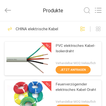
Shenghua
Cable
(Group)
Produkte
Co.,
Ltd..
All
Rights
STARTSEITE
Reserved.
306
CHINA elektrische Kabel
VPE-isolierte
PRODUKTE
Stromkabel
HOT
PVC elektrisches Kabel-
Isolierdraht
VIDEOS
Verhandelbar MOQ:Verkäuflich
VR
JETZT ANFRAGEN
244
SHOW
gepanzertes
HOT
Feuerverzögernder
elektrisches Kabel-Draht
ÜBER
elektrisches Kabel
UNS
Verhandelbar MOQ:Verkäuflich