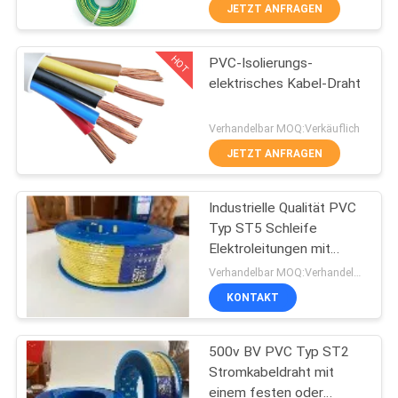
JETZT ANFRAGEN
FABRIK
HOT
PVC-Isolierungs-
TOUR
203
elektrisches Kabel-Draht
QUALITÄTSKONTROLLE
PVC-isolierte Kabel
Verhandelbar MOQ:Verkäuflich
JETZT ANFRAGEN
KONTAKT
Industrielle Qualität PVC
Typ ST5 Schleife
NACHRICHTEN
Elektroleitungen mit
197
Kupferkern 500V BV
Verhandelbar MOQ:Verhandelbar
BLOG
KONTAKT
elektrische Kabel
REFERENZEN
500v BV PVC Typ ST2
Stromkabeldraht mit
einem festen oder