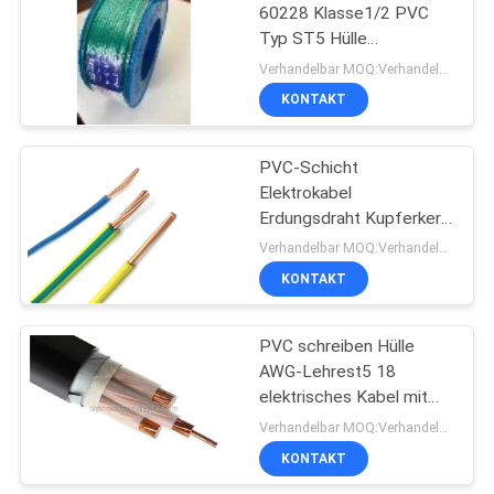
60228 Klasse1/2 PVC
Typ ST5 Hülle
90
elektrisches Kabeldraht
Verhandelbar MOQ:Verhandelbar
KONTAKT
Bloßer Leiter
PVC-Schicht
Elektrokabel
Erdungsdraht Kupferkern
500v
Verhandelbar MOQ:Verhandelbar
KONTAKT
92
Antenne
PVC schreiben Hülle
AWG-Lehrest5 18
zusammengerolltes
elektrisches Kabel mit
Kabel
0,015 Jacken-Stärke
Verhandelbar MOQ:Verhandelbar
KONTAKT