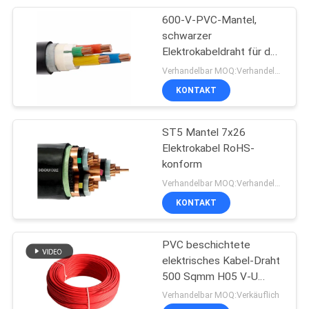
600-V-PVC-Mantel,
95
schwarzer
Gummi umhülltes
Elektrokabeldraht für den
industriellen Einsatz
Verhandelbar MOQ:Verhandelbar
Kabel
KONTAKT
ST5 Mantel 7x26
Elektrokabel RoHS-
konform
76
Verhandelbar MOQ:Verhandelbar
KONTAKT
Steuerleitungen
PVC beschichtete
elektrisches Kabel-Draht
500 Sqmm H05 V-U
Cable Type
Verhandelbar MOQ:Verkäuflich