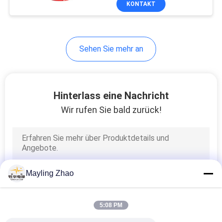
KONTAKT
26
Abgeschirmtes
Instrument-Kabel
Sehen Sie mehr an
Hinterlass eine Nachricht
Wir rufen Sie bald zurück!
25
Hohe Temperatur-
Kabel
Mayling Zhao
5:08 PM
16