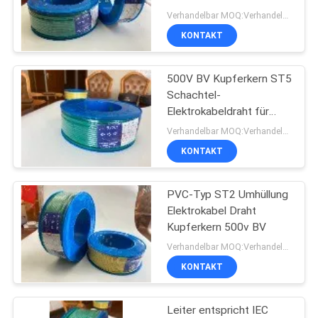
NEWS
gestreiften Kupferkern
Verhandelbar MOQ:Verhandelbar
KONTAKT
140
SITEMAP
niedriger Rauch null
500V BV Kupferkern ST5
Schachtel-
DATENSCHUTZRICHTLINIE
Halogenkabel
Elektrokabeldraht für
verschiedene
Verhandelbar MOQ:Verhandelbar
Umgebungen
KONTAKT
PVC-Typ ST2 Umhüllung
108
Elektrokabel Draht
Feuerbeständige
Kupferkern 500v BV
Verhandelbar MOQ:Verhandelbar
Kabel
KONTAKT
Leiter entspricht IEC