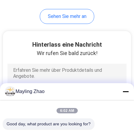
95
Sehen Sie mehr an
Gummi umhülltes
Kabel
Hinterlass eine Nachricht
Wir rufen Sie bald zurück!
76
Steuerleitungen
Mayling Zhao
6:02 AM
Good day, what product are you looking for?