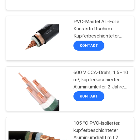
FABRIK
PVC-Mantel AL-Folie
TOUR
203
Kunststoffschirm
Kupferbeschichteter
QUALITÄTSKONTROLLE
Aluminiumleiterdraht für
PVC-isolierte Kabel
KONTAKT
elektrische Energie
KONTAKT
600 V CCA-Draht, 1,5–10
m², kupferkaschierter
NACHRICHTEN
Aluminiumleiter, 2 Jahre
197
Garantie
KONTAKT
BLOG
elektrische Kabel
REFERENZEN
105 °C PVC-isolierter,
kupferbeschichteter
Aluminiumdraht mit 2