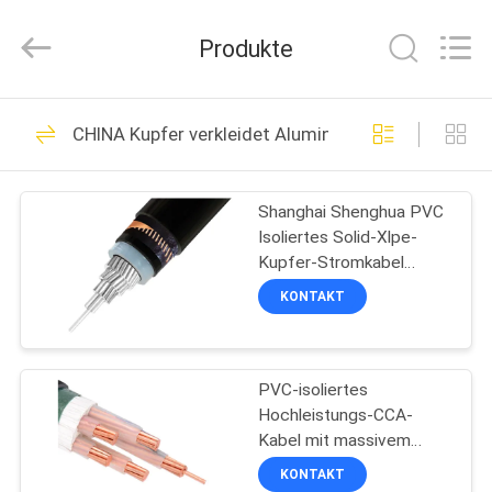
Shenghua
Cable
(Group)
Produkte
Co.,
Ltd..
All
Rights
STARTSEITE
Reserved.
306
CHINA Kupfer verkleidet Aluminium Draht
VPE-isolierte
PRODUKTE
Stromkabel
Shanghai Shenghua PVC
Isoliertes Solid-Xlpe-
VIDEOS
Kupfer-Stromkabel
Hochleistungs-CCA-
KONTAKT
Kabel
VR
244
SHOW
gepanzertes
PVC-isoliertes
Hochleistungs-CCA-
ÜBER
elektrisches Kabel
Kabel mit massivem
UNS
Kupfermantel und
KONTAKT
Aluminiumdraht