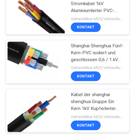
Stromkabel 1kV
Aluminiumleiter PVC-
90
isoliert & -ummantelt
Verhandelbar MOQ:Verhandlungsfähig
zweiadriges unarmiertes
KONTAKT
Bloßer Leiter
Stromkabel
Shanghai Shenghua Fünf-
Kern-PVC isoliert und
geschlossen 0,6 / 1 kV
ungepanzertes
Verhandelbar MOQ:Verhandlungsfähig
Aluminiumleitkabel
KONTAKT
92
Antenne
Kabel der shanghai
shenghua Gruppe Ein
zusammengerolltes
Kern 1kV Kupferleiter
Kabel
PVC Isolierkabel PVC-
Verhandelbar MOQ:Verhandlungsfähig
Gehäuse Elektrokabel
KONTAKT