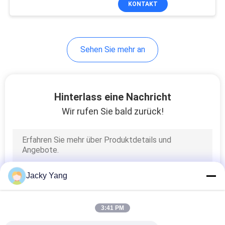
KONTAKT
26
Kabelgröße für
Schwerlastanwendungen
Abgeschirmtes
Instrument-Kabel
Sehen Sie mehr an
Hinterlass eine Nachricht
Wir rufen Sie bald zurück!
25
Hohe Temperatur-
Kabel
Jacky Yang
3:41 PM
16