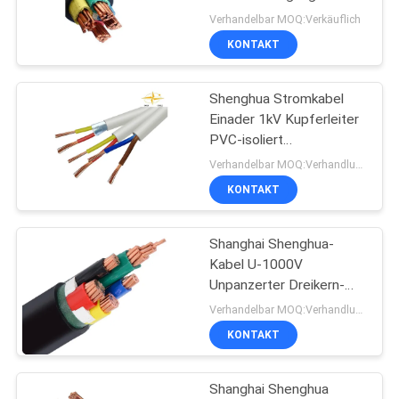
NEWS
mit Iec bestätigt
Verhandelbar MOQ:Verkäuflich
KONTAKT
140
SITEMAP
niedriger Rauch null
Shenghua Stromkabel
Einader 1kV Kupferleiter
DATENSCHUTZRICHTLINIE
Halogenkabel
PVC-isoliert
ummanteltes
Verhandelbar MOQ:Verhandlungsfähig
Elektrokabel
KONTAKT
Shanghai Shenghua-
108
Kabel U-1000V
Feuerbeständige
Unpanzerter Dreikern-
Aluminium-Leiter PVC-
Verhandelbar MOQ:Verhandlungsfähig
Kabel
isolierter und gehüllter
KONTAKT
Kabel
Shanghai Shenghua