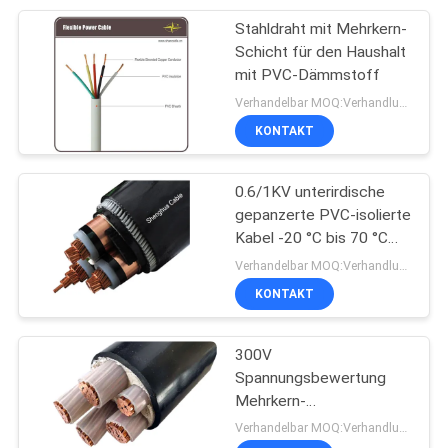
Stahldraht mit Mehrkern-
95
Schicht für den Haushalt
Gummi umhülltes
mit PVC-Dämmstoff
Verhandelbar MOQ:Verhandlungsfähig
Kabel
KONTAKT
0.6/1KV unterirdische
gepanzerte PVC-isolierte
Kabel -20 °C bis 70 °C
76
für unterirdische
Verhandelbar MOQ:Verhandlungsfähig
Stromverteilungslösungen
KONTAKT
Steuerleitungen
300V
Spannungsbewertung
Mehrkern-
Schaumstahldraht 1,5
Verhandelbar MOQ:Verhandlungsfähig
mm2 bis 400 mm2