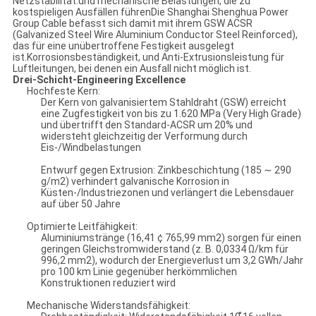
Netzstabilität.und mechanische Belastungen, die zu
kostspieligen Ausfällen führenDie Shanghai Shenghua Power
Group Cable befasst sich damit mit ihrem GSW ACSR
(Galvanized Steel Wire Aluminium Conductor Steel Reinforced),
das für eine unübertroffene Festigkeit ausgelegt
ist.Korrosionsbeständigkeit, und Anti-Extrusionsleistung für
Luftleitungen, bei denen ein Ausfall nicht möglich ist.
Drei-Schicht-Engineering Excellence
Hochfeste Kern:
Der Kern von galvanisiertem Stahldraht (GSW) erreicht
eine Zugfestigkeit von bis zu 1.620 MPa (Very High Grade)
und übertrifft den Standard-ACSR um 20% und
widersteht gleichzeitig der Verformung durch
Eis-/Windbelastungen
Entwurf gegen Extrusion: Zinkbeschichtung (185 ∼ 290
g/m2) verhindert galvanische Korrosion in
Küsten-/Industriezonen und verlängert die Lebensdauer
auf über 50 Jahre
Optimierte Leitfähigkeit:
Aluminiumstränge (16,41 ¢ 765,99 mm2) sorgen für einen
geringen Gleichstromwiderstand (z. B. 0,0334 Ω/km für
996,2 mm2), wodurch der Energieverlust um 3,2 GWh/Jahr
pro 100 km Linie gegenüber herkömmlichen
Konstruktionen reduziert wird
Mechanische Widerstandsfähigkeit: