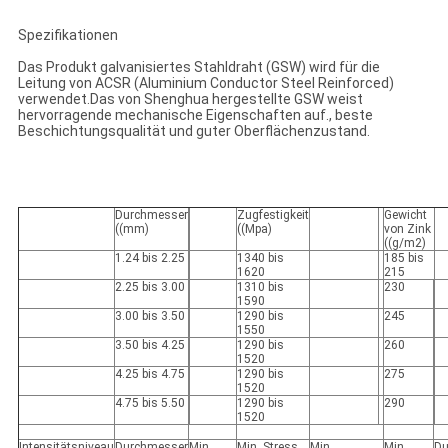
Spezifikationen
Das Produkt galvanisiertes Stahldraht (GSW) wird für die
Leitung von ACSR (Aluminium Conductor Steel Reinforced)
verwendet.Das von Shenghua hergestellte GSW weist
hervorragende mechanische Eigenschaften auf., beste
Beschichtungsqualität und guter Oberflächenzustand.
Durchmesser
Zugfestigkeit
Gewicht
((mm)
((Mpa)
von Zink
((g/m2)
1.24 bis 2.25
1340 bis
185 bis
1620
215
2.25 bis 3.00
1310 bis
230
1590
3.00 bis 3.50
1290 bis
245
1550
3.50 bis 4.25
1290 bis
260
1520
4.25 bis 4.75
1290 bis
275
1520
4.75 bis 5.50
1290 bis
290
1520
Intensitätsniveau
Durchmesser
Min.
Min. Stress
Min.
Min.
Du