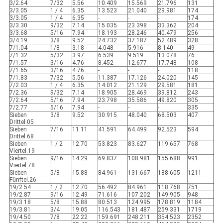
3/2.64
7/32
5.56
10.409
15.569
21.796
131
3/3.05
1 / 4
6.35
13.523
21.040
29.981
174
3/3.05
1 / 4
6.35
-
-
-
174
3/3.30
9/32
7.14
15.035
23.398
33.362
204
3/3.68
5/16
7.94
18.193
28.246
40.479
256
3/4.19
3/8
9.52
24.732
37.187
52.489
328
7/1.04
1/8
3.18
4.048
5.916
8.140
49
7/1.32
5/32
3.97
6.539
9.519
13.078
76
7/1.57
3/16
4.76
8.452
12.677
17.748
108
7/1.65
3/16
4.76
-
-
-
118
7/1.83
7/32
5.56
11.387
17.126
24.020
145
7/2.03
1 / 4
6.35
14.012
21.129
29.581
181
7/2.36
9/32
7.14
18.905
28.469
39.812
243
7/2.64
5/16
7.94
23.798
35.586
49.820
305
7/2.77
5/16
7.94
-
-
-
335
Sieben
3/8
9.52
30.915
48.040
68.503
407
Drittel.05
Sieben
7/16
11.11
41.591
64.499
92.523
594
Drittel.68
Sieben
1 / 2
12.70
53.823
83.627
119.657
768
Viertel.19
Sieben
9/16
14.29
69.837
108.981
155.688
991
Viertel.78
Sieben
5/8
15.88
84.961
131.667
188.605
1211
Fünftel.26
19/2.54
1 / 2
12.70
56.492
84.961
118.768
751
19/2.87
9/16
12.49
71.616
107.202
149.905
948
19/3.18
5/8
15.88
80.513
124.995
178.819
1184
19/3.81
3/4
19.05
116.543
181.487
259.331
1719
19/4.50
7/8
22.22
159.691
248.211
354.523
2352