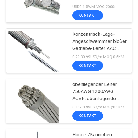
NEWS
Leiter
USD0.1-59/M MOQ:2000m
KONTAKT
SITEMAP
Konzentrisch-Lage-
Angeschwemmter bloßer
DATENSCHUTZRICHTLINIE
Getriebe-Leiter AAC
Bluebonnet Eco
0.20-30.99USD/m MOQ:0.5KM
freundlich
KONTAKT
obenliegender Leiter
750AWG 1200AWG
ACSR, obenliegende
Linie Leiter
0.10-10.99USD/m MOQ:0.5KM
KONTAKT
Hunde-/Kaninchen-