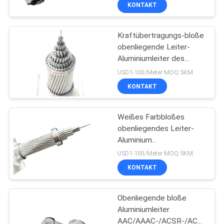
WASSERSTOFF CG
KONTAKT
7/4.5mm
FABRIK
Kraftübertragungs-bloße
TOUR
obenliegende Leiter-
Aluminiumleiter des
QUALITÄTSKONTROLLE
Stroms
USD1-100/Meter MOQ:5KM
KONTAKT
KONTAKT
Weißes Farbbloßes
obenliegendes Leiter-
NACHRICHTEN
Aluminium
angeschwemmter
USD1-100/Meter MOQ:5KM
Aluminiumlegierungs-
BLOG
KONTAKT
Leiter-Stahl verstärkt
REFERENZEN
Obenliegende bloße
Aluminiumleiter
AAC/AAAC-/ACSR-/ACSS-