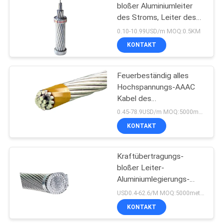
bloßer Aluminiumleiter
des Stroms, Leiter des
Getriebe-132KV
0.10-10.99USD/m MOQ:0.5KM
KONTAKT
Feuerbeständig alles
Hochspannungs-AAAC
Kabel des
Aluminiumleiter-
0.45-78.9USD/m MOQ:5000meter
Runddraht-
KONTAKT
Kraftübertragungs-
bloßer Leiter-
Aluminiumlegierungs-
Draht für Werhead-
USD0.4-62.6/M MOQ:5000meter
Stromleitung
KONTAKT