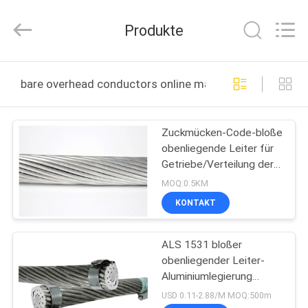
Shenghua
Cable
(Group)
Produkte
Co.,
Ltd..
All
Rights
STARTSEITE
Reserved.
bare overhead conductors online manufacture
PRODUKTE
Zuckmücken-Code-bloße
obenliegende Leiter für
VIDEOS
Getriebe/Verteilung der
elektrischen Leistung
MOQ:0.5KM
zeichnet
VR
KONTAKT
SHOW
ALS 1531 bloßer
obenliegender Leiter-
ÜBER
Aluminiumlegierung
UNS
AAAC1120
USD 0.11-2.88/M MOQ:500m