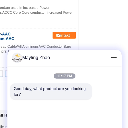
erdam used in increased Power
ion. ACCC Core Core conductor Increased Power
r-AAC
Kontakt
ium-AAC
ad Cable/All Aluminum AAC Conductor Bare
rs: Class AA: for bare conductors usually used
Mayling Zhao
8
9
10
>>
>|
11:17 PM
Good day, what product are you looking 
for?
ull Halogenkabel
Kontakt
tiver
Kontakt