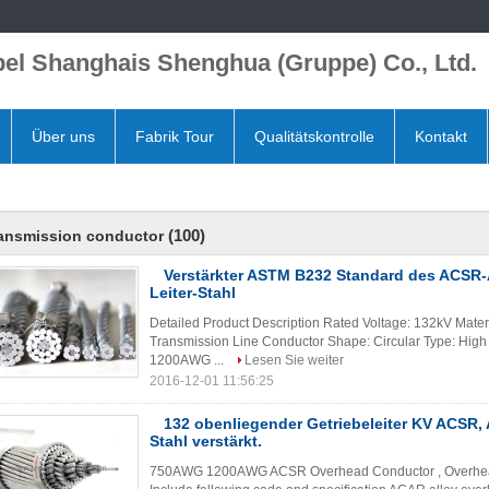
el Shanghais Shenghua (Gruppe) Co., Ltd.
Über uns
Fabrik Tour
Qualitätskontrolle
Kontakt
(100)
ransmission conductor
Verstärkter ASTM B232 Standard des ACSR-
Leiter-Stahl
Detailed Product Description Rated Voltage: 132kV Mater
Transmission Line Conductor Shape: Circular Type: Hi
1200AWG ...
Lesen Sie weiter
2016-12-01 11:56:25
132 obenliegender Getriebeleiter KV ACSR, 
Stahl verstärkt.
750AWG 1200AWG ACSR Overhead Conductor , Overhea