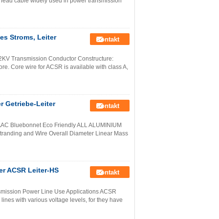
rhead cable widely used in power transmission
es Stroms, Leiter
Kontakt
132KV Transmission Conductor Constructure:
ore. Core wire for ACSR is available with class A,
 Getriebe-Leiter
Kontakt
 AAC Bluebonnet Eco Friendly ALL ALUMINIUM
ding and Wire Overall Diameter Linear Mass
er ACSR Leiter-HS
Kontakt
mission Power Line Use Applications ACSR
ines with various voltage levels, for they have