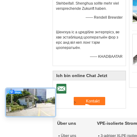
Stehbeifall. Shenghua sollte mehr viel
versprechende Zukunft haben.
—— Rendell Brewster
Шенгхуа іс а цредібле энтерпрісэ, ве
хве эстаблішед цооператыён фор з
ерс анд віл кеп лонг тэрм
цооператыён.
—— KHADBAATAR
Ich bin online Chat Jetzt
Über uns
VPE-isolierte Stro
Über uns
3-adriger XLPE-isolier