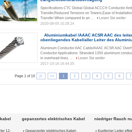
Specifications CTC Global Global ACCC® Conductor Amt
Transfer,Reduced Tensions on Towers,Ease of Installat
Transfer When compared to an ...
Lesen Sie weiter
2020-08-05 10:28:24
Aluminiumkabel /AAAC ACSR AAC des leite
obenliegendes Kabel/aller Leiter des Alumin
Aluminum Conductor AAC Cable/AAAC ACSR AAC Overhe
Conductor Applications: Stranded 1350 aluminum conducto
in overhead lines. ...
Lesen Sie weiter
2017-10-16 16:44:35
Page 1 of 10
|<
<<
1
2
3
4
5
6
7
mkabel
gepanzertes elektrisches Kabel
niedriger Rauch n
ter 12-
Gepanzerter elektrisches Kabel-
Kupferner Leiter effek