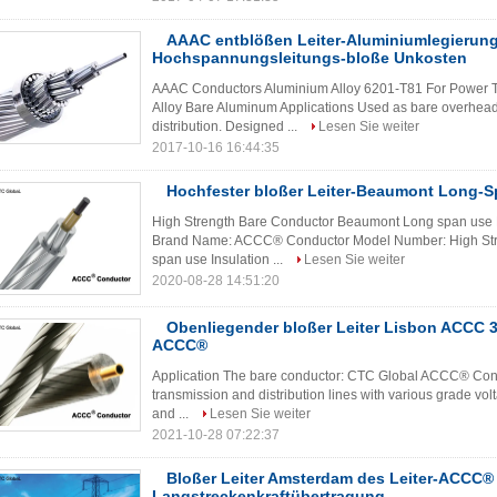
AAAC entblößen Leiter-Aluminiumlegierung
Hochspannungsleitungs-bloße Unkosten
AAAC Conductors Aluminium Alloy 6201-T81 For Power 
Alloy Bare Aluminum Applications Used as bare overhead
distribution. Designed ...
Lesen Sie weiter
2017-10-16 16:44:35
Hochfester bloßer Leiter-Beaumont Long-
High Strength Bare Conductor Beaumont Long span use P
Brand Name: ACCC® Conductor Model Number: High St
span use Insulation ...
Lesen Sie weiter
2020-08-28 14:51:20
Obenliegender bloßer Leiter Lisbon ACCC 31
ACCC®
Application The bare conductor: CTC Global ACCC® Condu
transmission and distribution lines with various grade v
and ...
Lesen Sie weiter
2021-10-28 07:22:37
Bloßer Leiter Amsterdam des Leiter-ACCC® 
Langstreckenkraftübertragung