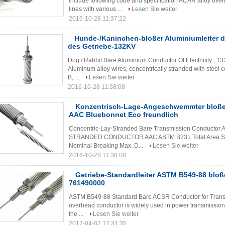
Include following code and specification ACAR alloy ove
lines with various ...
Lesen Sie weiter
2016-10-28 11:37:22
Hunde-/Kaninchen-bloßer Aluminiumleiter d
des Getriebe-132KV
Dog / Rabbit Bare Aluminium Conductor Of Electricity , 
Aluminum alloy wires, concentrically stranded with steel c
B, ...
Lesen Sie weiter
2016-10-28 11:38:08
Konzentrisch-Lage-Angeschwemmter bloßer
AAC Bluebonnet Eco freundlich
Concentric-Lay-Stranded Bare Transmission Conductor
STRANDED CONDUCTOR AAC ASTM B231 Total Area Stran
Nominal Breaking Max. D...
Lesen Sie weiter
2016-10-28 11:38:08
Getriebe-Standardleiter ASTM B549-88 bloß
761490000
ASTM B549-88 Standard Bare ACSR Conductor for Trans
overhead conductor is widely used in power transmission l
the ...
Lesen Sie weiter
2017-04-07 17:31:35