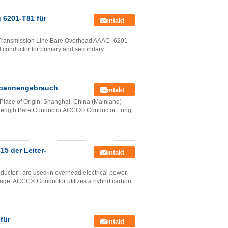
 6201-T81 für
Kontakt
Transmission Line Bare Overhead AAAC- 6201
 conductor for primary and secondary
Spannengebrauch
Kontakt
lace of Origin: Shanghai, China (Mainland)
rength Bare Conductor ACCC® Conductor Long
5 der Leiter-
Kontakt
ctor , are used in overhead electrical power
oltage. ACCC® Conductor utilizes a hybrid carbon
für
Kontakt