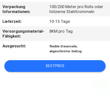
Verpackung
100/200 Meter pro Rolls oder
FABRIK
Informationen:
hölzerne Stahltrommeln
TOUR
Lieferzeit:
10-15 Tage
Versorgungsmaterial-
8KM pro Tag
QUALITÄTSKONTROLLE
Fähigkeit:
Ausgesucht:
,
flexible Steuerseile
KONTAKT
abgeschirmter Seilzug
NACHRICHTEN
BESTPREIS
BLOG
REFERENZEN