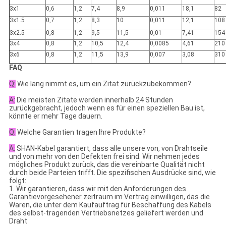
3x1
0,6
1,2
7,4
8,9
0,011
18,1
82
3x1.5
0,7
1,2
8,3
10
0,011
12,1
108
3x2.5
0,8
1,2
9,5
11,5
0,01
7,41
154
3x4
0,8
1,2
10,5
12,4
0,0085
4,61
210
3x6
0,8
1,2
11,5
13,9
0,007
3,08
310
FAQ
Q:
Wie lang nimmt es, um ein Zitat zurückzubekommen?
A:
Die meisten Zitate werden innerhalb 24 Stunden
zurückgebracht, jedoch wenn es für einen speziellen Bau ist,
könnte er mehr Tage dauern.
Q:
Welche Garantien tragen Ihre Produkte?
A:
SHAN-Kabel garantiert, dass alle unsere von, von Drahtseile
und von mehr von den Defekten frei sind. Wir nehmen jedes
mögliches Produkt zurück, das die vereinbarte Qualität nicht
durch beide Parteien trifft. Die spezifischen Ausdrücke sind, wie
folgt:
1. Wir garantieren, dass wir mit den Anforderungen des
Garantievorgesehener zeitraum im Vertrag einwilligen, das die
Waren, die unter dem Kaufauftrag für Beschaffung des Kabels
des selbst-tragenden Vertriebsnetzes geliefert werden und
Draht