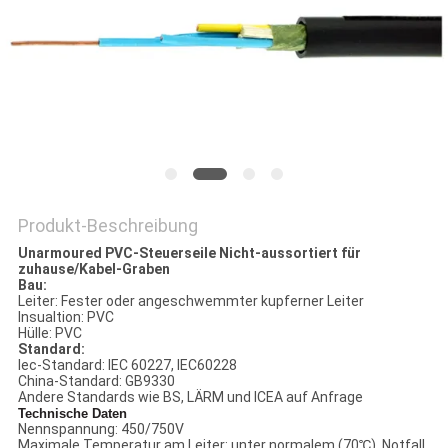
NEWS
SITEMAP
DATENSCHUTZRICHTLINIE
Produkt-Beschreibung
Unarmoured PVC-Steuerseile Nicht-aussortiert für
zuhause/Kabel-Graben
Bau:
Leiter: Fester oder angeschwemmter kupferner Leiter
Insualtion: PVC
Hülle: PVC
Standard:
Iec-Standard: IEC 60227, IEC60228
China-Standard: GB9330
Andere Standards wie BS, LÄRM und ICEA auf Anfrage
Technische Daten
Nennspannung: 450/750V
Maximale Temperatur am Leiter: unter normalem (70℃), Notfall