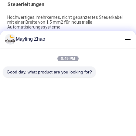
Steuerleitungen
Hochwertiges, mehrkernes, nicht gepanzertes Steuerkabel
mit einer Breite von 1,5 mm2 für industrielle
Automatisierungssysteme
Mayling Zhao
Shanghai Shenghua Kabel Professional 2 - 61 Ader
Unbewehrtes Kabel Kundenspezifische CE KEMA
Zertifizierung
8:49 PM
Shanghai Shenghua Stromkabel Professionelle Steuerleitung
Flexibles Kabel Umweltfreundlich CE KEMA Zertifizierung
Good day, what product are you looking for?
Beliebte Kategorien
Alle
VPE-Isolierte 
Gepanzertes 
Stromkabel
Elektrisches Kabel
PVC-Isolierte Kabel
Elektrische Kabel