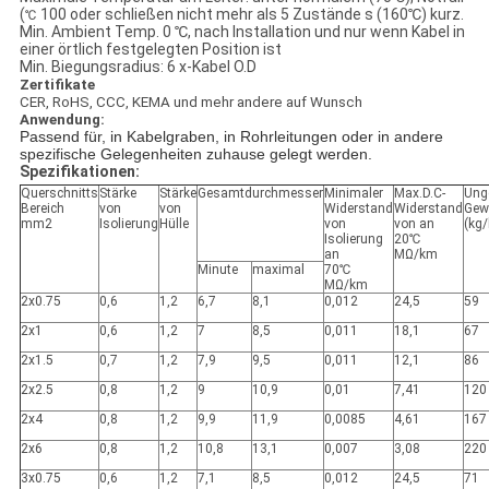
(
100 oder schließen nicht mehr als 5 Zustände s (160℃) kurz.
℃
Min. Ambient Temp. 0 ℃, nach Installation und nur wenn Kabel in
einer örtlich festgelegten Position ist
Min. Biegungsradius: 6 x-Kabel O.D
Zertifikate
CER, RoHS, CCC, KEMA und mehr andere auf Wunsch
Anwendung:
Passend für, in Kabelgraben, in Rohrleitungen oder in andere
spezifische Gelegenheiten zuhause gelegt werden.
Spezifikationen:
Querschnitts
Stärke
Stärke
Gesamtdurchmesser
Minimaler
Max.D.C-
Ung
Bereich
von
von
Widerstand
Widerstand
Gew
mm2
Isolierung
Hülle
von
von an
(kg
Isolierung
20℃
an
MΩ/km
Minute
maximal
70℃
MΩ/km
2x0.75
0,6
1,2
6,7
8,1
0,012
24,5
59
2x1
0,6
1,2
7
8,5
0,011
18,1
67
2x1.5
0,7
1,2
7,9
9,5
0,011
12,1
86
2x2.5
0,8
1,2
9
10,9
0,01
7,41
120
2x4
0,8
1,2
9,9
11,9
0,0085
4,61
167
2x6
0,8
1,2
10,8
13,1
0,007
3,08
220
3x0.75
0,6
1,2
7,1
8,5
0,012
24,5
71