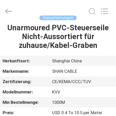
Shenghua
Cable
(Group)
Co.,
Ltd..
Steuerleitungen
All
Rights
Unarmoured PVC-Steuerseile
STARTSEITE
Reserved.
Nicht-Aussortiert für
PRODUKTE
zuhause/Kabel-Graben
VIDEOS
Herkunftsort:
Shanghai China
Markenname:
SHAN CABLE
VR
Zertifizierung:
CE/KEMA/CCC/TUV
SHOW
Modellnummer:
KVV
ÜBER
Min Bestellmenge:
1000M
UNS
Preis:
USD 0.4 To 10.5 per Meter