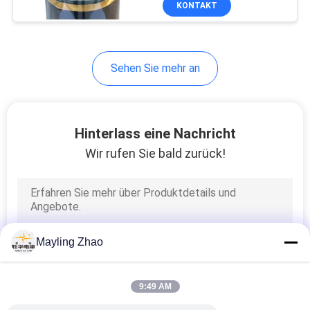
KONTAKT
26
Abgeschirmtes
Instrument-Kabel
Sehen Sie mehr an
Hinterlass eine Nachricht
Wir rufen Sie bald zurück!
25
Hohe Temperatur-
Kabel
Mayling Zhao
9:49 AM
16