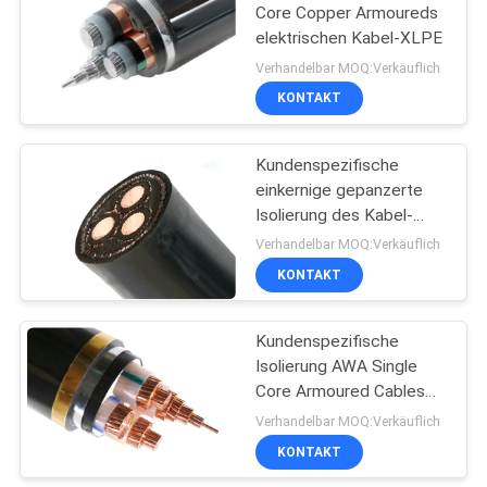
Core Copper Armoureds
elektrischen Kabel-XLPE
90
Verhandelbar MOQ:Verkäuflich
KONTAKT
Bloßer Leiter
Kundenspezifische
einkernige gepanzerte
Isolierung des Kabel-
XLPE schwemmte
Verhandelbar MOQ:Verkäuflich
bloßes Kupfer an
KONTAKT
92
Antenne
Kundenspezifische
Isolierung AWA Single
zusammengerolltes
Core Armoured Cables
Kabel
XLPE schwemmte
Verhandelbar MOQ:Verkäuflich
bloßes Kupfer an
KONTAKT