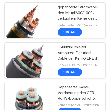
gepanzerte Stromkabel
95
des Metall600/1000v
Gummi umhülltes
verkupfern Kerne des
Leiter-5
Verhandelbar MOQ:Verkäuflich
Kabel
KONTAKT
3 Aluminiumleiter
Armoured Electrical
Cable der Kern-XLPE der
76
Isolierungs-26/35KV
0.16-7.88 USD/M MOQ:100 M
3x300 SQMM
KONTAKT
Steuerleitungen
Gepanzerte Kabel-
Verdrahtung des CER
RoHS-Doppelschicht-
Stahlband-0.6/1KV
Verhandelbar MOQ:verkäuflich