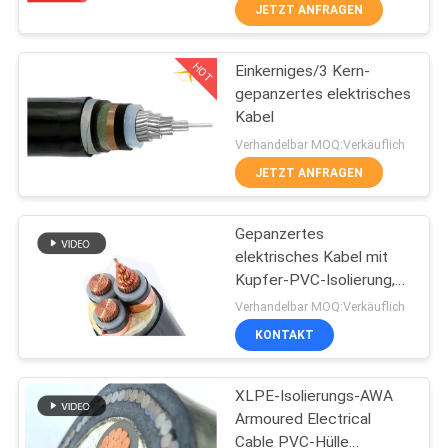
JETZT ANFRAGEN
FABRIK
HOT
Einkerniges/3 Kern-
TOUR
203
gepanzertes elektrisches
Kabel
QUALITÄTSKONTROLLE
PVC-isolierte Kabel
Verhandelbar MOQ:Verkäuflich
JETZT ANFRAGEN
KONTAKT
Gepanzertes
elektrisches Kabel mit
NACHRICHTEN
Kupfer-PVC-Isolierung,
197
600-V-Rollenverpackung
Verhandelbar MOQ:Verkäuflich
BLOG
KONTAKT
elektrische Kabel
REFERENZEN
XLPE-Isolierungs-AWA
Armoured Electrical
Cable PVC-Hülle