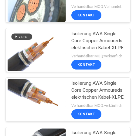
NEWS
einkernig
Verhandelbar MOQ:Verhandelbar
KONTAKT
140
SITEMAP
niedriger Rauch null
Isolierung AWA Single
Core Copper Armoureds
DATENSCHUTZRICHTLINIE
Halogenkabel
elektrischen Kabel-XLPE
Verhandelbar MOQ:verkäuflich
KONTAKT
Isolierung AWA Single
108
Core Copper Armoureds
Feuerbeständige
elektrischen Kabel-XLPE
Verhandelbar MOQ:verkäuflich
Kabel
KONTAKT
Isolierung AWA Single