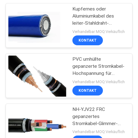
Kupfernes oder
95
Aluminiumkabel des
Gummi umhülltes
leiter-Stahldraht-
gepanzertes elektrisches
Verhandelbar MOQ:Verkäuflich
Kabel
Kabel-Kupfer-Band-
KONTAKT
Schild-33kV
PVC umhüllte
gepanzerte Stromkabel-
Hochspannung für
76
zugeschaltete
Verhandelbar MOQ:Verkäuflich
Blöcke/Industrieanlagen
KONTAKT
Steuerleitungen
NH-YJV22 FRC
gepanzertes
Stromkabel-Glimmer-
Band-feuerfestes
Verhandelbar MOQ:Verkäuflich
Stahlband-gepanzerte