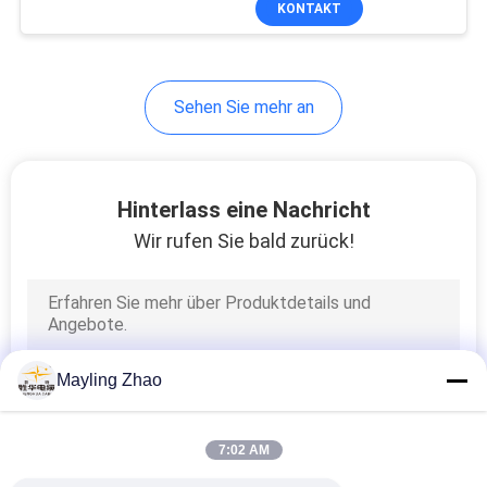
KONTAKT
26
elektrische Leitung
1.5mm2-600mm2
Abgeschirmtes
Instrument-Kabel
Sehen Sie mehr an
Hinterlass eine Nachricht
Wir rufen Sie bald zurück!
25
Hohe Temperatur-
Kabel
Mayling Zhao
7:02 AM
16