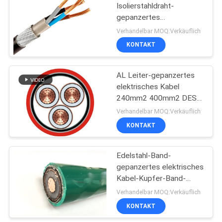
Isolierstahldraht-
gepanzertes
90
Stromkabel-Kupfer-
Verhandelbar MOQ:Verkäuflich
Leiter LV-Stromkabel
KONTAKT
Bloßer Leiter
AL Leiter-gepanzertes
elektrisches Kabel
240mm2 400mm2 DES
CU-35KV für
Verhandelbar MOQ:Verkäuflich
Transformator-Stationen
KONTAKT
92
Antenne
Edelstahl-Band-
gepanzertes elektrisches
zusammengerolltes
Kabel-Kupfer-Band-
Kabel
Schirm CU Stromkabel
Verhandelbar MOQ:Verkäuflich
KONTAKT