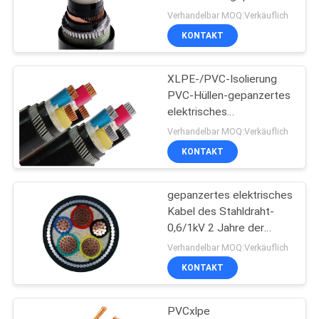
NEWS
Stromkabel-Kupferdraht-
Verhandelbar MOQ:Verkäuflich
Schirm-Kabel
KONTAKT
140
SITEMAP
niedriger Rauch null
XLPE-/PVC-Isolierung
PVC-Hüllen-gepanzertes
DATENSCHUTZRICHTLINIE
Halogenkabel
elektrisches
Kabel/unterirdisch
Verhandelbar MOQ:Verkäuflich
Niederspannungs-Kabel
KONTAKT
gepanzertes elektrisches
108
Kabel des Stahldraht-
Feuerbeständige
0,6/1kV 2 Jahre der
Garantie-VV32
Verhandelbar MOQ:Verkäuflich
Kabel
4x240mm2
KONTAKT
PVCxlpe