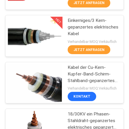
JETZT ANFRAGEN
FABRIK
HOT
Einkerniges/3 Kern-
TOUR
203
gepanzertes elektrisches
Kabel
QUALITÄTSKONTROLLE
PVC-isolierte Kabel
Verhandelbar MOQ:Verkäuflich
JETZT ANFRAGEN
KONTAKT
Kabel der Cu-Kern-
Kupfer-Band-Schirm-
NACHRICHTEN
Stahlband-gepanzertes
197
elektrischen Leistung bis
Verhandelbar MOQ:Verkäuflich
zu 35kV
BLOG
KONTAKT
elektrische Kabel
REFERENZEN
18/30KV ein Phasen-
Stahldraht-gepanzertes
elektrisches gepanzertes