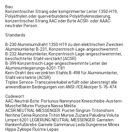
Bau
Konzentrischer Strang oder komprimierter Leiter 1350-H19,
Polyäthylen oder querverbundene Polyäthylenisolierung,
konzentrischer Strang AAC oder Bote ACSR- oder AAAC-
neutraler Person.
Standards
B-230 Aluminiumdraht 1350-H19 zu den elektrischen Zwecken
Aluminiumleiter B-231, Konzentrisch-Lage-angeschwemmt
B-232 Aluminiumleiter, Konzentrisch-Lage-angeschwemmter,
beschichteter Stahl verstärkt (ACSR)
B-399 Konzentrisch-Lage-angeschwemmte Leiter der
Aluminiumlegierungs-6201-T81
Kern-Draht des verzinkten Stahls B-498 für Aluminiumleiter,
Stahl verstärkte (ACSR).
Triplex Service-Transceiverkabel erfüllt oder übersteigt alle
anwendbaren Bedingungen von ANSI-/ICEAkörper S-76-474
Codewort:
AAC-Neutral-Bote: Portunus Nannynose Kniescheibe-Austern-
Muschel Murex Purpura Nassa Melita
ACSR NEUTRAL-MESSENGER: Pustel-Singrün-Tritonshorn
Neritina Cenia Runcina Triton Mursia Zuzara Paludina Voluta
Limpet 6201 LEGIERUNG NEUTRAL-MESSENGER: Garnelen-
Rankenfußkrebs-Garnele Gammarus Leda Dungenese Minex
Hippa Zyklope Flustra-Lepas