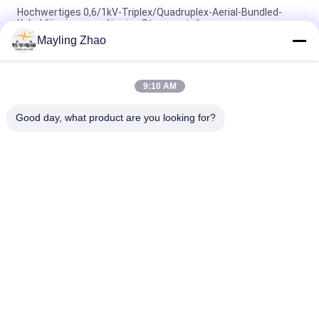
Hochwertiges 0,6/1kV-Triplex/Quadruplex-Aerial-Bundled-
Kabel für eine zuverlässige Stromverteilung
Mayling Zhao
Shanghai Shenghua-Kabel 3 Kern-Bundle-Triplex-Service-
Dropkabel für Übertragungsleitungen
9:10 AM
Shenghua-Stromkabel, Luftkabel mit Isolationskabel,
Luftkabel mit einem Messengerleiter
Good day, what product are you looking for?
Beliebte Kategorien
Alle
VPE-Isolierte 
Gepanzertes 
Stromkabel
Elektrisches Kabel
PVC-Isolierte Kabel
Elektrische Kabel
Niedriger Rauch Null 
Feuerbeständige 
Halogenkabel
Kabel
Antenne 