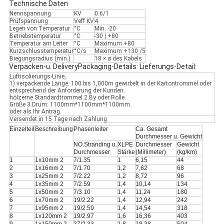
Technische Daten
Nennspannung
KV
0.6/1
Prüfspannung
Veff KV
4
Legen von Temperatur
°C
Min. -20
Betriebstemperatur
°C
-30 | +80
Temperatur am Leiter
°C
Maximum +80
Kurzschlusstemperatur
°C/s
Maximum +130 /5
Biegungsradius (min.)
18 × ø des Kabels
Verpacken-u. DeliveryPackaging-Details: Lieferungs-Detail:
Luftisolierungs-Linie,
1) verpackende Länge: 100 bis 1,000m gewirbelt in der Kartontrommel oder
entsprechend der Anforderung der Kunden.
hölzerne Standardtrommel 2.By oder Rolle.
Größe 3.Drum: 1100mm*1100mm*1100mm.
oder als Ihr Antrag.
Versendet in 15 Tage nach Zahlung
Einzelteil
Beschreibung
Phasenleiter
Ca. Gesamt
Durchmesser u. Gewicht
NO.Stranding u.
XLPE
Durchmesser
Gewicht
Durchmesser
Stärke
(Millimeter)
(kg/km)
1
1x10mm 2
7/1.35
1
6,15
44
2
1x16mm 2
7/1.70
1,2
7,62
68
3
1x25mm 2
7/2.22
1,2
8,72
96
4
1x35mm 2
7/2.59
1,4
10,14
134
5
1x50mm 2
7/3.10
1,4
11,24
180
6
1x70mm 2
19/2.22
1,4
12,94
242
7
1x95mm 2
19/2.59
1,4
14,54
318
8
1x120mm 2
19/2.97
1,6
16,36
403