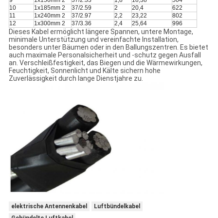
9
1x150mm 2
37/2.33
1,8
18,38
504
10
1x185mm 2
37/2.59
2
20,4
622
11
1x240mm 2
37/2.97
2,2
23,22
802
12
1x300mm 2
37/3.36
2,4
25,64
996
Dieses Kabel ermöglicht längere Spannen, untere Montage,
minimale Unterstützung und vereinfachte Installation,
besonders unter Bäumen oder in den Ballungszentren. Es bietet
auch maximale Personalsicherheit und -schutz gegen Ausfall
an. Verschleißfestigkeit, das Biegen und die Wärmewirkungen,
Feuchtigkeit, Sonnenlicht und Kälte sichern hohe
Zuverlässigkeit durch lange Dienstjahre zu.
elektrische Antennenkabel
Luftbündelkabel
Gebündelte Luftkabel