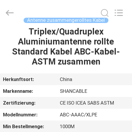
Shenghua
Cable
(Group)
Co.,
Ltd..
Antenne zusammengerolltes Kabel
All
Rights
Triplex/Quadruplex
STARTSEITE
Reserved.
Aluminiumantenne rollte
PRODUKTE
Standard Kabel ABC-Kabel-
ASTM zusammen
VIDEOS
Herkunftsort:
China
VR
Markenname:
SHANCABLE
SHOW
Zertifizierung:
CE ISO ICEA SABS ASTM
ÜBER
Modellnummer:
ABC-AAAC/XLPE
UNS
Min Bestellmenge:
1000M