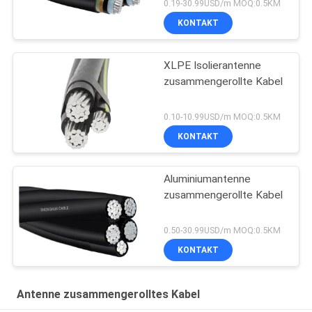
Kabel
0.19-30.99USD/m MOQ:0.5KM
KONTAKT
XLPE Isolierantenne
zusammengerollte Kabel
0.10-10.99USD/m MOQ:0.5KM
KONTAKT
Aluminiumantenne
zusammengerollte Kabel
0.50-30.99USD/m MOQ:0.5KM
KONTAKT
Antenne zusammengerolltes Kabel