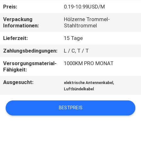
Preis:
0.19-10.99USD/M
FABRIK
Verpackung
Hölzerne Trommel-
TOUR
Informationen:
Stahltrommel
Lieferzeit:
15 Tage
QUALITÄTSKONTROLLE
Zahlungsbedingungen:
L / C, T / T
KONTAKT
Versorgungsmaterial-
1000KM PRO MONAT
Fähigkeit:
Ausgesucht:
,
NACHRICHTEN
elektrische Antennenkabel
Luftbündelkabel
BLOG
BESTPREIS
REFERENZEN