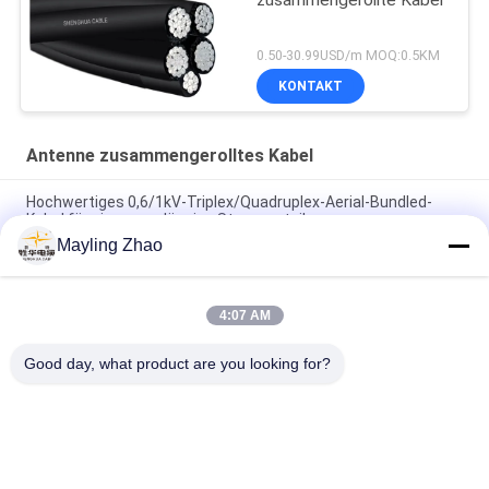
zusammengerollte Kabel
0.50-30.99USD/m MOQ:0.5KM
KONTAKT
Antenne zusammengerolltes Kabel
Hochwertiges 0,6/1kV-Triplex/Quadruplex-Aerial-Bundled-
Kabel für eine zuverlässige Stromverteilung
Mayling Zhao
Shanghai Shenghua-Kabel 3 Kern-Bundle-Triplex-Service-
Dropkabel für Übertragungsleitungen
4:07 AM
Shenghua-Stromkabel, Luftkabel mit Isolationskabel,
Luftkabel mit einem Messengerleiter
Good day, what product are you looking for?
Beliebte Kategorien
Alle
VPE-Isolierte 
Gepanzertes 