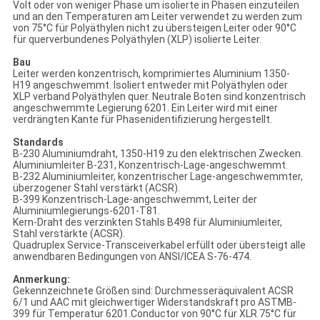
Volt oder von weniger Phase um isolierte in Phasen einzuteilen
und an den Temperaturen am Leiter verwendet zu werden zum
von 75°C für Polyäthylen nicht zu übersteigen Leiter oder 90°C
für querverbundenes Polyäthylen (XLP) isolierte Leiter.
Bau
Leiter werden konzentrisch, komprimiertes Aluminium 1350-
H19 angeschwemmt. Isoliert entweder mit Polyäthylen oder
XLP verband Polyäthylen quer. Neutrale Boten sind konzentrisch
angeschwemmte Legierung 6201. Ein Leiter wird mit einer
verdrängten Kante für Phasenidentifizierung hergestellt.
Standards
B-230 Aluminiumdraht, 1350-H19 zu den elektrischen Zwecken.
Aluminiumleiter B-231, Konzentrisch-Lage-angeschwemmt.
B-232 Aluminiumleiter, konzentrischer Lage-angeschwemmter,
überzogener Stahl verstärkt (ACSR).
B-399 Konzentrisch-Lage-angeschwemmt, Leiter der
Aluminiumlegierungs-6201-T81.
Kern-Draht des verzinkten Stahls B498 für Aluminiumleiter,
Stahl verstärkte (ACSR).
Quadruplex Service-Transceiverkabel erfüllt oder übersteigt alle
anwendbaren Bedingungen von ANSI/ICEA S-76-474.
Anmerkung:
Gekennzeichnete Größen sind: Durchmesseräquivalent ACSR
6/1 und AAC mit gleichwertiger Widerstandskraft pro ASTMB-
399 für Temperatur 6201.Conductor von 90°C für XLR 75°C für