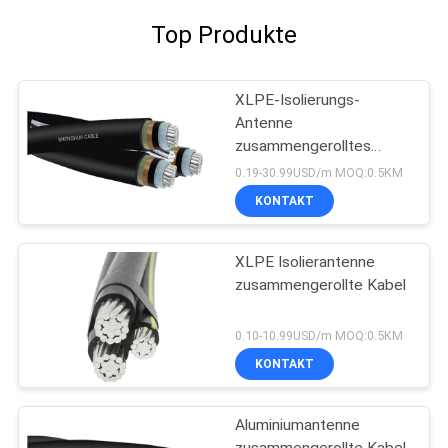
Top Produkte
XLPE-Isolierungs-
Antenne
zusammengerolltes
Kabel
0.19-30.99USD/m MOQ:0.5KM
KONTAKT
XLPE Isolierantenne
zusammengerollte Kabel
0.10-10.99USD/m MOQ:0.5KM
KONTAKT
Aluminiumantenne