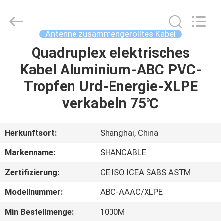
Shenghua
Cable
(Group)
Co.,
Ltd..
Antenne zusammengerolltes Kabel
All
Rights
Quadruplex elektrisches
STARTSEITE
Reserved.
Kabel Aluminium-ABC PVC-
PRODUKTE
Tropfen Urd-Energie-XLPE
verkabeln 75℃
VIDEOS
Herkunftsort:
Shanghai, China
VR
Markenname:
SHANCABLE
SHOW
Zertifizierung:
CE ISO ICEA SABS ASTM
ÜBER
Modellnummer:
ABC-AAAC/XLPE
UNS
Min Bestellmenge:
1000M