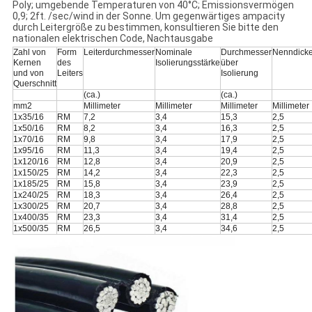
Poly; umgebende Temperaturen von 40°C; Emissionsvermögen
0,9; 2ft. /sec/wind in der Sonne. Um gegenwärtiges ampacity
durch Leitergröße zu bestimmen, konsultieren Sie bitte den
nationalen elektrischen Code, Nachtausgabe
Zahl von
Form
Leiterdurchmesser
Nominale
Durchmesser
Nenndicke
Kernen
des
Isolierungsstärke
über
und von
Leiters
Isolierung
Querschnitt
(ca.)
(ca.)
mm2
Millimeter
Millimeter
Millimeter
Millimeter
1x35/16
RM
7,2
3,4
15,3
2,5
1x50/16
RM
8,2
3,4
16,3
2,5
1x70/16
RM
9,8
3,4
17,9
2,5
1x95/16
RM
11,3
3,4
19,4
2,5
1x120/16
RM
12,8
3,4
20,9
2,5
1x150/25
RM
14,2
3,4
22,3
2,5
1x185/25
RM
15,8
3,4
23,9
2,5
1x240/25
RM
18,3
3,4
26,4
2,5
1x300/25
RM
20,7
3,4
28,8
2,5
1x400/35
RM
23,3
3,4
31,4
2,5
1x500/35
RM
26,5
3,4
34,6
2,5