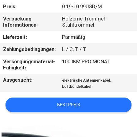
Preis:
0.19-10.99USD/M
FABRIK
Verpackung
Hölzerne Trommel-
TOUR
Informationen:
Stahltrommel
Lieferzeit:
Panmäßig
QUALITÄTSKONTROLLE
Zahlungsbedingungen:
L / C, T / T
KONTAKT
Versorgungsmaterial-
1000KM PRO MONAT
Fähigkeit:
Ausgesucht:
,
NACHRICHTEN
elektrische Antennenkabel
Luftbündelkabel
BLOG
BESTPREIS
REFERENZEN