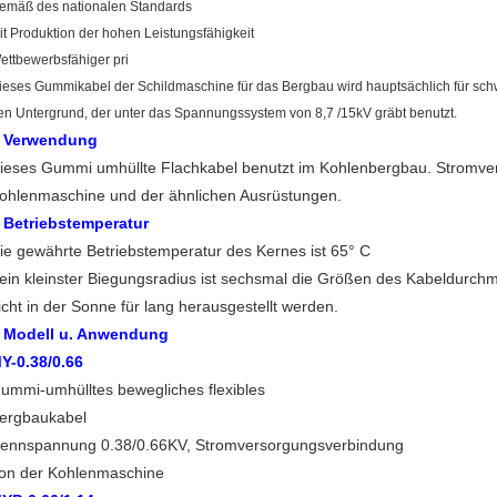
emäß des nationalen Standards
it Produktion der hohen Leistungsfähigkeit
ettbewerbsfähiger pri
ieses Gummikabel der Schildmaschine für das Bergbau wird hauptsächlich für sch
en Untergrund, der unter das Spannungssystem von 8,7 /15kV gräbt benutzt.
Verwendung
.
ieses Gummi umhüllte Flachkabel benutzt im Kohlenbergbau. Stromve
ohlenmaschine und der ähnlichen Ausrüstungen.
Betriebstemperatur
.
ie gewährte Betriebstemperatur des Kernes ist 65° C
ein kleinster Biegungsradius ist sechsmal die Größen des Kabeldurchm
icht in der Sonne für lang herausgestellt werden.
Modell u. Anwendung
.
Y-0.38/0.66
ummi-umhülltes bewegliches flexibles
ergbaukabel
ennspannung 0.38/0.66KV, Stromversorgungsverbindung
on der Kohlenmaschine