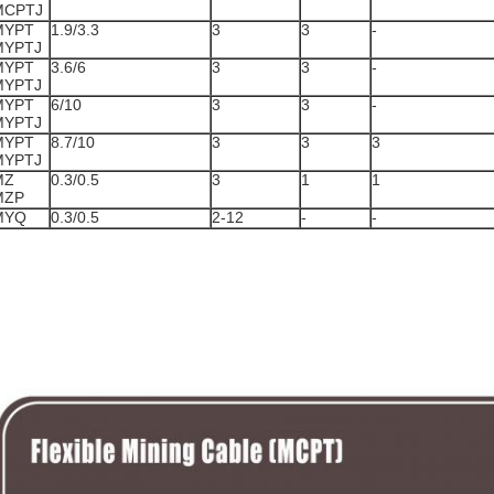
MCPTJ
MYPT
1.9/3.3
3
3
-
MYPTJ
MYPT
3.6/6
3
3
-
MYPTJ
MYPT
6/10
3
3
-
MYPTJ
MYPT
8.7/10
3
3
3
MYPTJ
MZ
0.3/0.5
3
1
1
MZP
MYQ
0.3/0.5
2-12
-
-