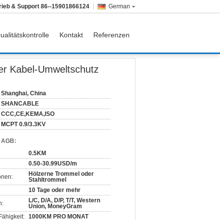
rieb & Support
86--15901866124
German
ualitätskontrolle
Kontakt
Referenzen
er Kabel-Umweltschutz
Shanghai, China
SHANCABLE
CCC,CE,KEMA,ISO
MCPT 0.9/3.3KV
d AGB:
0.5KM
0.50-30.99USD/m
Hölzerne Trommel oder
onen:
Stahltrommel
10 Tage oder mehr
L/C, D/A, D/P, T/T, Western
n:
Union, MoneyGram
ähigkeit:
1000KM PRO MONAT