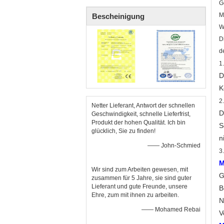
G
M
Bescheinigung
W
D
d
1
D
K
2
Netter Lieferant, Antwort der schnellen
D
Geschwindigkeit, schnelle Lieferfrist,
Produkt der hohen Qualität. Ich bin
S
glücklich, Sie zu finden!
n
—— John-Schmied
3
M
Wir sind zum Arbeiten gewesen, mit
G
zusammen für 5 Jahre, sie sind guter
Lieferant und gute Freunde, unsere
B
Ehre, zum mit ihnen zu arbeiten.
N
—— Mohamed Rebai
V