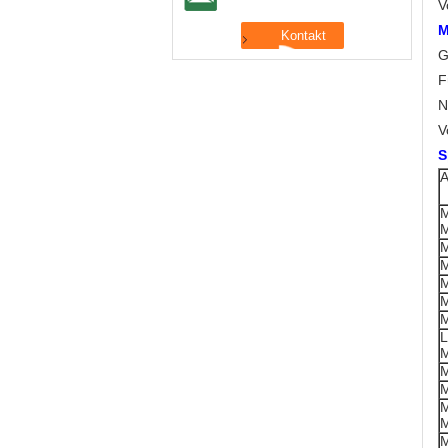
V
M
G
F
N
V
S
A
L