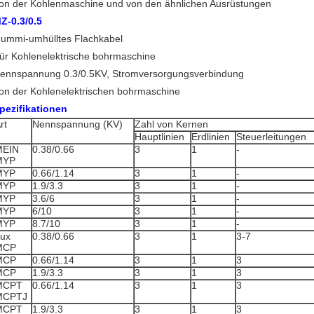
on der Kohlenmaschine und von den ähnlichen Ausrüstungen
Z-0.3/0.5
ummi-umhülltes Flachkabel
ür Kohlenelektrische bohrmaschine
ennspannung 0.3/0.5KV, Stromversorgungsverbindung
on der Kohlenelektrischen bohrmaschine
pezifikationen
rt
Nennspannung (KV)
Zahl von Kernen
Hauptlinien
Erdlinien
Steuerleitungen
MEIN
0.38/0.66
3
1
-
MYP
MYP
0.66/1.14
3
1
-
MYP
1.9/3.3
3
1
-
MYP
3.6/6
3
1
-
MYP
6/10
3
1
-
MYP
8.7/10
3
1
-
ux
0.38/0.66
3
1
3-7
MCP
MCP
0.66/1.14
3
1
3
MCP
1.9/3.3
3
1
3
MCPT
0.66/1.14
3
1
3
MCPTJ
MCPT
1.9/3.3
3
1
3