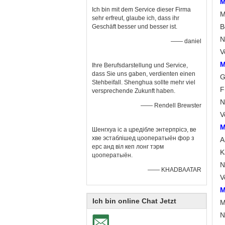
M
Ich bin mit dem Service dieser Firma
M
sehr erfreut, glaube ich, dass ihr
B
Geschäft besser und besser ist.
N
—— daniel
V
M
Ihre Berufsdarstellung und Service,
dass Sie uns gaben, verdienten einen
G
Stehbeifall. Shenghua sollte mehr viel
F
versprechende Zukunft haben.
N
—— Rendell Brewster
V
M
Шенгхуа іс а цредібле энтерпрісэ, ве
хве эстаблішед цооператыён фор з
A
ерс анд віл кеп лонг тэрм
K
цооператыён.
N
—— KHADBAATAR
V
M
Ich bin online Chat Jetzt
M
N