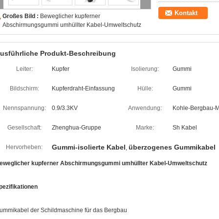
Kontakt
Großes Bild :
Beweglicher kupferner
Abschirmungsgummi umhüllter Kabel-Umweltschutz
usführliche Produkt-Beschreibung
Leiter:
Kupfer
Isolierung:
Gummi
Bildschirm:
Kupferdraht-Einfassung
Hülle:
Gummi
Nennspannung:
0.9/3.3KV
Anwendung:
Kohle-Bergbau-
Gesellschaft:
Zhenghua-Gruppe
Marke:
Sh Kabel
Gummi-isolierte Kabel
überzogenes Gummikabel
Hervorheben:
,
eweglicher kupferner Abschirmungsgummi umhüllter Kabel-Umweltschutz
pezifikationen
ummikabel der Schildmaschine für das Bergbau