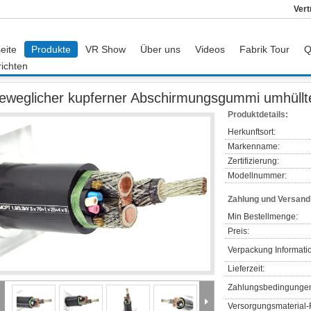
Vert
eite
Produkte
VR Show
Über uns
Videos
Fabrik Tour
Q
ichten
Beweglicher kupferner Abschirmungsgummi umhüllter Kabel-Umweltschutz
eweglicher kupferner Abschirmungsgummi umhüllt
Produktdetails:
Herkunftsort:
Markenname:
Zertifizierung:
Modellnummer:
Zahlung und Versan
Min Bestellmenge:
Preis:
Verpackung Informati
Lieferzeit:
Zahlungsbedingunge
Versorgungsmaterial-F