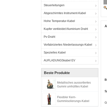
Steuerleitungen
Abgeschirmtes Instrument-Kabel
Hohe Temperatur-Kabel
A
Kupfer verkleidet Aluminium Draht
Pv-Draht
Vorfabriziertes Niederlassungs-Kabel
Spezielles Kabel
AUFLADUNGSkabel EV
Beste Produkte
B
Metallisches aussortiertes
Gummi umhülltes Kabel
S
Flexibler Kern-
Gummiisolierungs-Kabel
G