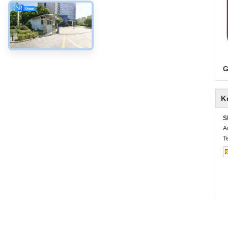
G
K
S
A
T