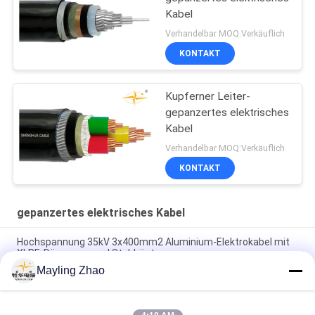
Kabel
Verhandelbar MOQ:Verkäuflich
KONTAKT
Kupferner Leiter-
gepanzertes elektrisches
Kabel
Verhandelbar MOQ:Verkäuflich
KONTAKT
gepanzertes elektrisches Kabel
Hochspannung 35kV 3x400mm2 Aluminium-Elektrokabel mit
XLPE-Dämmung und Stahlrüstung
Mayling Zhao
Robustes 33-kV-gepanzertes Elektrokabel für industrielle
Stromverteilungsnetze