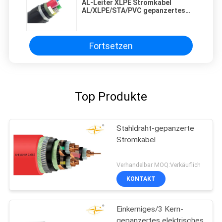
AL-Leiter XLPE Stromkabel
AL/XLPE/STA/PVC gepanzertes
Kabel Isolierungs-YJLV22 mit
Stahlband-Rüstung
Fortsetzen
Top Produkte
Stahldraht-gepanzerte
Stromkabel
Verhandelbar MOQ:Verkäuflich
KONTAKT
Einkerniges/3 Kern-
gepanzertes elektrisches