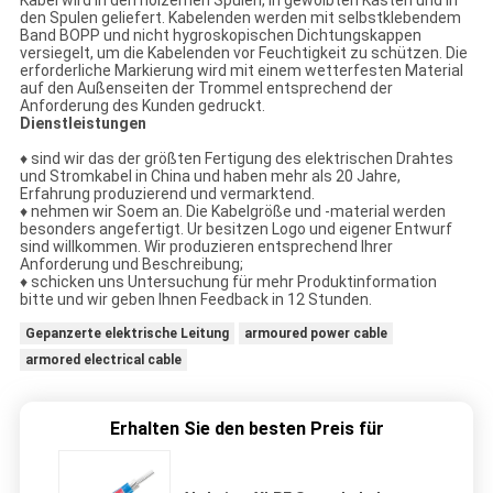
Kabel wird in den hölzernen Spulen, in gewölbten Kästen und in
den Spulen geliefert. Kabelenden werden mit selbstklebendem
Band BOPP und nicht hygroskopischen Dichtungskappen
versiegelt, um die Kabelenden vor Feuchtigkeit zu schützen. Die
erforderliche Markierung wird mit einem wetterfesten Material
auf den Außenseiten der Trommel entsprechend der
Anforderung des Kunden gedruckt.
Dienstleistungen
♦ sind wir das der größten Fertigung des elektrischen Drahtes
und Stromkabel in China und haben mehr als 20 Jahre,
Erfahrung produzierend und vermarktend.
♦ nehmen wir Soem an. Die Kabelgröße und -material werden
besonders angefertigt. Ur besitzen Logo und eigener Entwurf
sind willkommen. Wir produzieren entsprechend Ihrer
Anforderung und Beschreibung;
♦ schicken uns Untersuchung für mehr Produktinformation
bitte und wir geben Ihnen Feedback in 12 Stunden.
Gepanzerte elektrische Leitung
armoured power cable
armored electrical cable
Erhalten Sie den besten Preis für