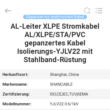
Shenghua
Cable
(Group)
Co.,
Ltd..
Gepanzertes elektrisches Kabel
All
Rights
AL-Leiter XLPE Stromkabel
STARTSEITE
Reserved.
AL/XLPE/STA/PVC
PRODUKTE
gepanzertes Kabel
Isolierungs-YJLV22 mit
VIDEOS
Stahlband-Rüstung
VR
Herkunftsort:
Shanghai, China
SHOW
Markenname:
SHANCABLE
Zertifizierung:
ISO,CE,IEC,TUV,KEMA
ÜBER
UNS
Modellnummer:
YJLV22 0.6/1kV