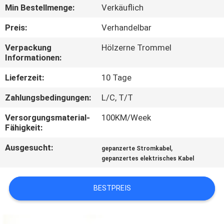
Min Bestellmenge:
Verkäuflich
FABRIK
Preis:
Verhandelbar
TOUR
Verpackung
Hölzerne Trommel
Informationen:
QUALITÄTSKONTROLLE
Lieferzeit:
10 Tage
Zahlungsbedingungen:
L/C, T/T
KONTAKT
Versorgungsmaterial-
100KM/Week
Fähigkeit:
NACHRICHTEN
Ausgesucht:
,
gepanzerte Stromkabel
gepanzertes elektrisches Kabel
BLOG
BESTPREIS
REFERENZEN