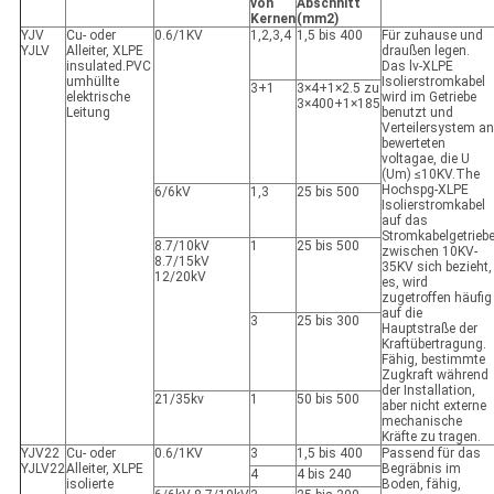
von
Abschnitt
Kernen
(mm2)
YJV
Cu- oder
0.6/1KV
1,2,3,4
1,5 bis 400
Für zuhause und
YJLV
Alleiter, XLPE
draußen legen.
insulated.PVC
Das lv-XLPE
umhüllte
Isolierstromkabel
3+1
3×4+1×2.5 zu
elektrische
wird im Getriebe
3×400+1×185
Leitung
benutzt und
Verteilersystem an
bewerteten
voltagae, die U
(Um) ≤10KV.The
Hochspg-XLPE
6/6kV
1,3
25 bis 500
Isolierstromkabel
auf das
Stromkabelgetrieb
8.7/10kV
1
25 bis 500
zwischen 10KV-
8.7/15kV
35KV sich bezieht,
12/20kV
es, wird
zugetroffen häufig
auf die
3
25 bis 300
Hauptstraße der
Kraftübertragung.
Fähig, bestimmte
Zugkraft während
der Installation,
21/35kv
1
50 bis 500
aber nicht externe
mechanische
Kräfte zu tragen.
YJV22
Cu- oder
0.6/1KV
3
1,5 bis 400
Passend für das
YJLV22
Alleiter, XLPE
Begräbnis im
4
4 bis 240
isolierte
Boden, fähig,