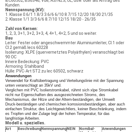
IEC60502, BS6346, Vde, AS/NZS, UL, usw. oder als Antrag des
Kunden.
Nennspannung (KV):
1. Klasse 0.6/1 1.8/3 3.6/6 6/10 8.7/15 12/20 18/30 21/35
2. Klasse 1/1 3/3 6/6 8.7/10 12/15 18/20 - 26/35
Zahl von Kernen:
1, 2, 3, 3+1, 3+2, 3+3, 4, 4+1, 4+2, 5 und so weiter.
Bau
Leiter: Fester oder angeschwemmter Aluminiumleiter, Cl.1 oder
Cl.2 gemäß Iecs 60228
Isolierung: XLPE (quervernetztes Polyäthylen) veranschlagt bei
90 OC
Innere Bedeckung: PVC
Armoring: Stahlband
Hülle: PVC-Art ST2 zu Iec 60502, schwarz
Anwendungen
Verwendet für Kraftübertragung und Verteilungslinie mit der Spannung
unten veranschlagt an 35kV und.
Verglichen mit PVC Isolierstromkabel, rühmt sich xlpe Stromkabel
nicht nur Eigenschaften des ausgezeichneten Stroms, des
Mechanismus, der Hitze und der Altern-beständigen, der Umwelt
Druck-beständigen und chemischen korrosionsbeständigen, aber auch
einfachen Struktur, des Leichtgewichtlers, keiner Beschränkung, indem
es Tropfen und der Zulage legt der hohen Temperatur, für das
langfristige Arbeiten.
Modell u. spezielles.
Art
Beschreibung
Nennspannung
NEIN
Nomibal-
Anwendungen