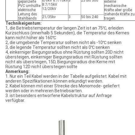
6/6kV 8.7/10kV
3
25 bis 300
gepanzerte
externe
8.7/15kV
PVC umhüllte
mechanische
12/20kV
elektrische
Kräfte aber große
Leitung des
ziehende Kräfte zu
21/35kv
3
50 bis 240
Stahlbands
tragen.
Technikeigentum:
1, die Betriebstemperatur der langen Zeit ist an 75℃, erleiden
Kurzschluss (innerhalb 5 Sekunden), die Temperatur des Kernes
kann nicht höher als 160℃
2, die umgebende Temperatur sollten nicht als -10℃ senken
3, die legende Temperatur sollten nicht als 0℃ senken
4, einkerniger Biegungsradius ohne Rüstung sollten 20D nicht
übersteigen, einkerniger Biegungsradius mit Rüstung sollten
nicht als übersteigen, 15D, Biegungsradius drei Kerne mit
Rüstung 12D nicht übersteigen sollte
Anmerkung:
1. Nur ein Teil Kabel werden in der Tabelle aufgelistet. Kabel mit
anderen Spezifikationen können erkundigt werden.
2. Kabel können mit einer Strecke des Monomode- geliefert
werden oder in mehreren Betriebsarten.
3. ist besonders entworfene Kabelstruktur auf Anfrage
verfügbar.