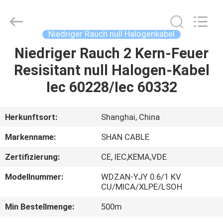
Shenghua
Cable
(Group)
Co.,
Ltd..
Niedriger Rauch null Halogenkabel
All
Rights
Niedriger Rauch 2 Kern-Feuer
STARTSEITE
Reserved.
Resisitant null Halogen-Kabel
PRODUKTE
Iec 60228/Iec 60332
VIDEOS
Herkunftsort:
Shanghai, China
Markenname:
SHAN CABLE
VR
Zertifizierung:
CE, IEC,KEMA,VDE
SHOW
Modellnummer:
WDZAN-YJY 0.6/1 KV
CU/MICA/XLPE/LSOH
ÜBER
Min Bestellmenge:
500m
UNS