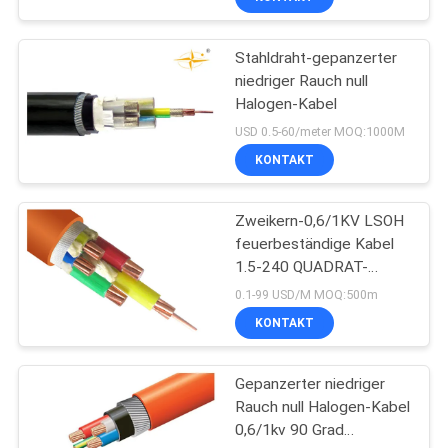
Stahldraht-gepanzerter
niedriger Rauch null
Halogen-Kabel
USD 0.5-60/meter MOQ:1000M
KONTAKT
Zweikern-0,6/1KV LSOH
feuerbeständige Kabel
1.5-240 QUADRAT-
Millimeter-Iec 60332
0.1-99 USD/M MOQ:500m
KONTAKT
Gepanzerter niedriger
Rauch null Halogen-Kabel
0,6/1kv 90 Grad