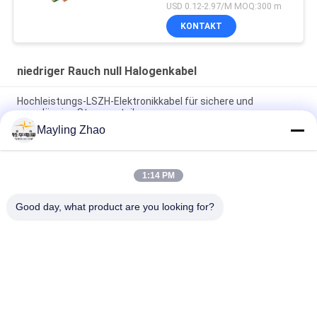
funktionierender Temp
USD 0.12-2.97/M MOQ:300 m
KONTAKT
niedriger Rauch null Halogenkabel
Hochleistungs-LSZH-Elektronikkabel für sichere und
zuverlässige Stromverteilung
Mayling Zhao
Shenghua Stromkabel Stahlband Panzerung Niedrigrauch
Halogenkabel 1,5 mm2 - 800 mm2 Öko-freundlich
1:14 PM
Shan-Stromkabel für den Haushalt, LSZH PVC-isoliertes
Stromkabel, halogenarmes Kabel für Beleuchtung
Good day, what product are you looking for?
Beliebte Kategorien
Alle
VPE-Isolierte 
Gepanzertes 
Stromkabel
Elektrisches Kabel