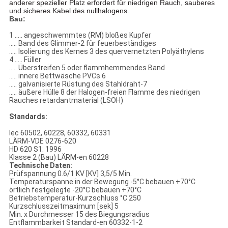
anderer spezieller Platz erfordert für niedrigen Rauch, sauberes
und sicheres Kabel des nullhalogens.
Bau:
1 ..... angeschwemmtes (RM) bloßes Kupfer
..... Band des Glimmer-2 für feuerbeständiges
..... Isolierung des Kernes 3 des quervernetzten Polyäthylens
4 ..... Füller
..... Überstreifen 5 oder flammhemmendes Band
..... innere Bettwäsche PVCs 6
..... galvanisierte Rüstung des Stahldraht-7
..... äußere Hülle 8 der Halogen-freien Flamme des niedrigen
Rauches retardantmaterial (LSOH)
Standards:
Iec 60502, 60228, 60332, 60331
LÄRM-VDE 0276-620
HD 620 S1: 1996
Klasse 2 (Bau) LÄRM-en 60228
Technische Daten:
Prüfspannung 0.6/1 KV [KV] 3,5/5 Min.
Temperaturspanne in der Bewegung -5°C bebauen +70°C
örtlich festgelegte -20°C bebauen +70°C
Betriebstemperatur-Kurzschluss °C 250
Kurzschlusszeitmaximum [sek] 5
Min. x Durchmesser 15 des Biegungsradius
Entflammbarkeit Standard-en 60332-1-2