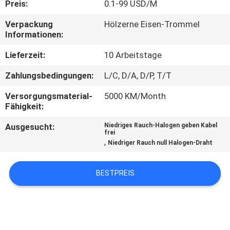
Preis:
0.1-99 USD/M
FABRIK
Verpackung
Hölzerne Eisen-Trommel
Informationen:
TOUR
Lieferzeit:
10 Arbeitstage
QUALITÄTSKONTROLLE
Zahlungsbedingungen:
L/C, D/A, D/P, T/T
Versorgungsmaterial-
5000 KM/Month
KONTAKT
Fähigkeit:
Ausgesucht:
Niedriges Rauch-Halogen geben Kabel
frei
NACHRICHTEN
,
Niedriger Rauch null Halogen-Draht
BLOG
BESTPREIS
REFERENZEN