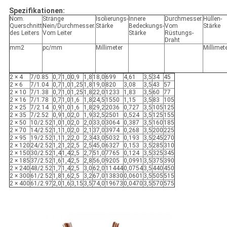
Spezifikationen:
Nom.
Stränge
Isolierungs-
Innere
Durchmesser.
Hüllen-
Querschnitt
Nein/Durchmesser.
Stärke
Bedeckungs-
Vom
Stärke
des Leiters
Vom Leiter
Stärke
Rüstungs-
Draht
mm2
pc/mm
Millimeter
Millimet
2 × 4
7/0.85
0,7
1,0
0,9
1,8
18,0
699
4,61
3,5
34
45
2 × 6
7/1.04
0,7
1,0
1,25
1,8
19,0
820
3,08
3,5
43
57
2 × 10
7/1.38
0,7
1,0
1,25
1,8
22,0
1233
1,83
3,5
60
77
2 × 16
7/1.78
0,7
1,0
1,6
1,8
24,5
1550
1,15
3,5
83
105
2 × 25
7/2.14
0,9
1,0
1,6
1,8
29,2
2036
0,727
3,5
105
125
2 × 35
7/2.52
0,9
1,0
2,0
1,9
32,5
2501
0,524
3,5
125
155
2 × 50
10/2.52
1,0
1,0
2,0
2,0
33,0
3064
0,387
3,5
160
185
2 × 70
14/2.52
1,1
1,0
2,0
2,1
37,0
3974
0,268
3,5
200
225
2 × 95
19/2.52
1,1
1,2
2,0
2,3
43,0
5032
0,193
3,5
245
270
2 × 120
24/2.52
1,2
1,2
2,5
2,5
45,0
6327
0,153
3,5
285
310
2 × 150
30/2.52
1,4
1,4
2,5
2,7
51,0
7765
0,124
3,5
325
345
2 × 185
37/2.52
1,6
1,4
2,5
2,8
56,0
9205
0,0991
3,5
375
390
2 × 240
48/2.52
1,7
1,4
2,5
3,0
62,0
11444
0,0754
3,5
440
450
2 × 300
61/2.52
1,8
1,6
2,5
3,2
67,0
13830
0,0601
3,5
505
515
2 × 400
61/2.97
2,0
1,6
3,15
3,5
74,0
19673
0,0470
3,5
570
575