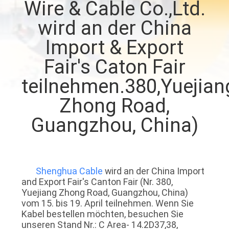
Wire & Cable Co.,Ltd.
FABRIK
wird an der China
TOUR
Import & Export
Fair's Caton Fair
QUALITÄTSKONTROLLE
teilnehmen.380,Yuejian
Zhong Road,
KONTAKT
Guangzhou, China)
NACHRICHTEN
BLOG
Shenghua Cable
wird an der China Import
and Export Fair's Canton Fair (Nr. 380,
Yuejiang Zhong Road, Guangzhou, China)
REFERENZEN
vom 15. bis 19. April teilnehmen. Wenn Sie
Kabel bestellen möchten, besuchen Sie
unseren Stand Nr.: C Area- 14.2D37,38,