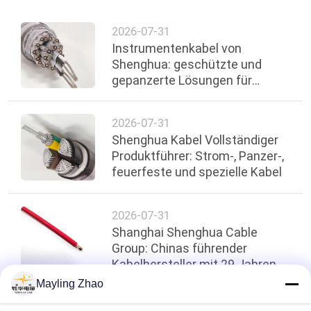
NEWS
2026-07-31
Instrumentenkabel von
SITEMAP
Shenghua: geschützte und
gepanzerte Lösungen für
DATENSCHUTZRICHTLINIE
industrielle Steuerungs- und
Messsysteme
2026-07-31
Shenghua Kabel Vollständiger
Produktführer: Strom-, Panzer-,
feuerfeste und spezielle Kabel
2026-07-31
Shanghai Shenghua Cable
Group: Chinas führender
Kabelhersteller mit 29 Jahren
Exzellenz
Mayling Zhao