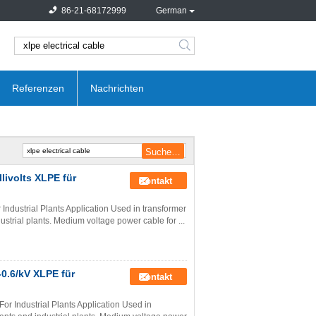
86-21-68172999
German
search
Referenzen
Nachrichten
livolts XLPE für
Kontakt
ndustrial Plants Application Used in transformer
dustrial plants. Medium voltage power cable for ...
-0.6/kV XLPE für
Kontakt
r Industrial Plants Application Used in