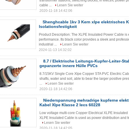
transformer stations, switching blocks, in electric power 
cable ...
Lesen Sie weiter
2020-11-18 14:42:06
Shenghcable 1kv 3 Kern xlpe elektrisches K
Isolationsfestigkeit
Product Description: The XLPE Insulated Power Cable is 
performance. Its black color provides a sleek and profess
industrial ...
Lesen Sie weiter
2024-11-13 14:32:02
8.7 / Elektrische Leitungs-Kupfer-Leiter-St
gepanzerte innere Hülle PVCs
8.7/15KV Single Core Xlpe Copper STA PVC Electric Cable
shafts, water and soil, able to bear the larger positive pr
...
Lesen Sie weiter
2020-11-18 14:42:06
Niederspannung mehradrige kupferne elektr
Kabel Xlpe Klasse 2 Iecs 60228
Low voltage multi-core Copper Electrical XLPE Insulated 
XLPE Insulated Cable is used as power distribution and tra
Lesen Sie weiter
2020-11-18 14:42:05