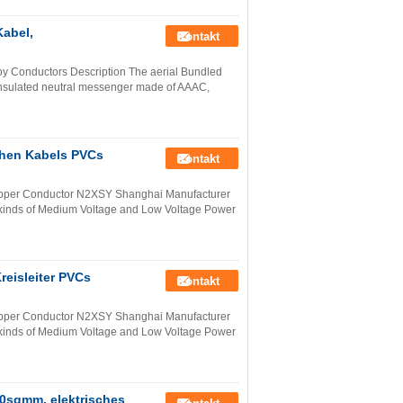
Kabel,
Kontakt
oy Conductors Description The aerial Bundled
 insulated neutral messenger made of AAAC,
schen Kabels PVCs
Kontakt
pper Conductor N2XSY Shanghai Manufacturer
l kinds of Medium Voltage and Low Voltage Power
reisleiter PVCs
Kontakt
pper Conductor N2XSY Shanghai Manufacturer
l kinds of Medium Voltage and Low Voltage Power
0sqmm, elektrisches