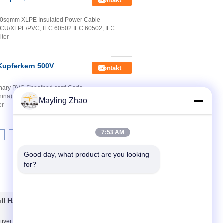
Kontakt
sqmm XLPE Insulated Power Cable
ble CU/XLPE/PVC, IEC 60502 IEC 60502, IEC
iter
 Kupferkern 500V
Kontakt
inary PVC Sheathed cord Code
na) Constructions 1. Conductor: Solid or
Mayling Zhao
er
7:53 AM
8
9
10
>>
>|
Good day, what product are you looking 
for?
ull Halogenkabel
Kontakt
tiver
Kontakt