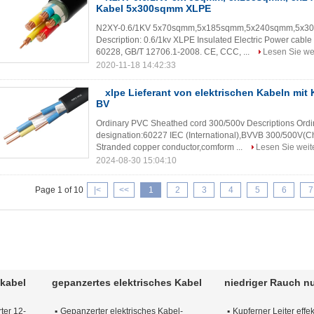
Kabel 5x300sqmm XLPE
N2XY-0.6/1KV 5x70sqmm,5x185sqmm,5x240sqmm,5x300
Description: 0.6/1kv XLPE Insulated Electric Power ca
60228, GB/T 12706.1-2008. CE, CCC, ...
Lesen Sie we
2020-11-18 14:42:33
xlpe Lieferant von elektrischen Kabeln mit
BV
Ordinary PVC Sheathed cord 300/500v Descriptions Ord
designation:60227 IEC (International),BVVB 300/500V(Chi
Stranded copper conductor,comform ...
Lesen Sie weit
2024-08-30 15:04:10
Page 1 of 10
|<
<<
1
2
3
4
5
6
7
mkabel
gepanzertes elektrisches Kabel
niedriger Rauch n
ter 12-
Gepanzerter elektrisches Kabel-
Kupferner Leiter effek