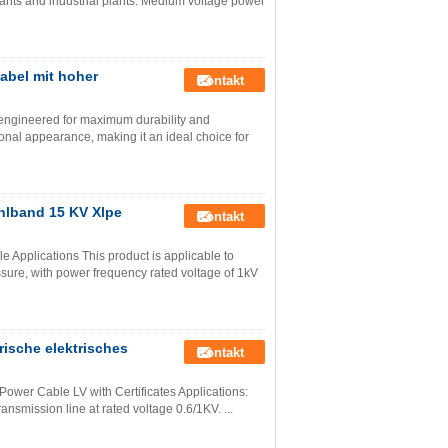
plants and industrial plants. Medium voltage power
abel mit hoher
Kontakt
engineered for maximum durability and
ional appearance, making it an ideal choice for
ahlband 15 KV Xlpe
Kontakt
 Applications This product is applicable to
essure, with power frequency rated voltage of 1kV
ische elektrisches
Kontakt
Power Cable LV with Certificates Applications:
nsmission line at rated voltage 0.6/1KV. ...