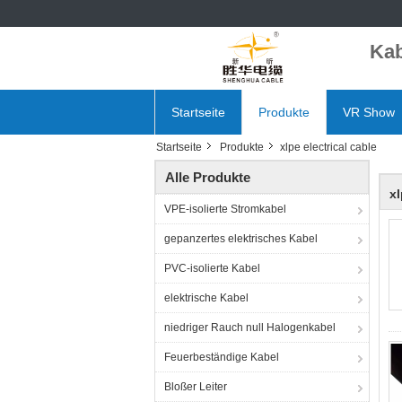
Kab
Startseite
Produkte
VR Show
Startseite
Produkte
xlpe electrical cable
Alle Produkte
xl
VPE-isolierte Stromkabel
gepanzertes elektrisches Kabel
PVC-isolierte Kabel
elektrische Kabel
niedriger Rauch null Halogenkabel
Feuerbeständige Kabel
Bloßer Leiter