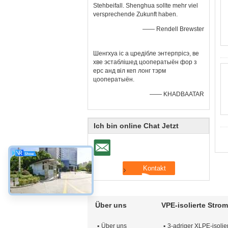
Stehbeifall. Shenghua sollte mehr viel
versprechende Zukunft haben.
—— Rendell Brewster
Шенгхуа іс а цредібле энтерпрісэ, ве
хве эстаблішед цооператыён фор з
ерс анд віл кеп лонг тэрм
цооператыён.
—— KHADBAATAR
Ich bin online Chat Jetzt
Über uns
VPE-isolierte Stro
Über uns
3-adriger XLPE-isolier