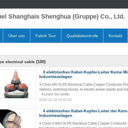
el Shanghais Shenghua (Gruppe) Co., Ltd.
Über uns
Fabrik Tour
Qualitätskontrolle
Kontakt
(100)
pe electrical cable
3 elektrisches Kabel-Kupfer-Leiter Kerne Mil
Industrieanlagen
3 Cores MV XLPE Electrical Cable Copper Conductor For I
stations, switching blocks, in electric power plants and in
Lesen Sie weiter
2020-11-18 14:42:33
4 elektrisches Kabel-Kupfer-Leiter der Kern
Industrieanlagen
4 Cores 0.6/kV XLPE Electrical Cable Copper Conductor Fo