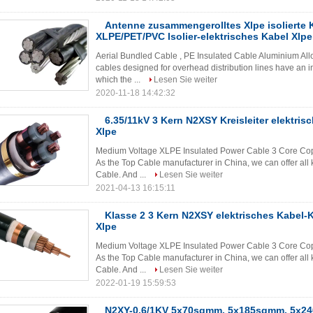
Antenne zusammengerolltes Xlpe isolierte 
XLPE/PET/PVC Isolier-elektrisches Kabel Xlpe
Aerial Bundled Cable , PE Insulated Cable Aluminium All
cables designed for overhead distribution lines have an
which the ...
Lesen Sie weiter
2020-11-18 14:42:32
6.35/11kV 3 Kern N2XSY Kreisleiter elektri
Xlpe
Medium Voltage XLPE Insulated Power Cable 3 Core Co
As the Top Cable manufacturer in China, we can offer al
Cable. And ...
Lesen Sie weiter
2021-04-13 16:15:11
Klasse 2 3 Kern N2XSY elektrisches Kabel-K
Xlpe
Medium Voltage XLPE Insulated Power Cable 3 Core Co
As the Top Cable manufacturer in China, we can offer al
Cable. And ...
Lesen Sie weiter
2022-01-19 15:59:53
N2XY-0.6/1KV 5x70sqmm, 5x185sqmm, 5x24