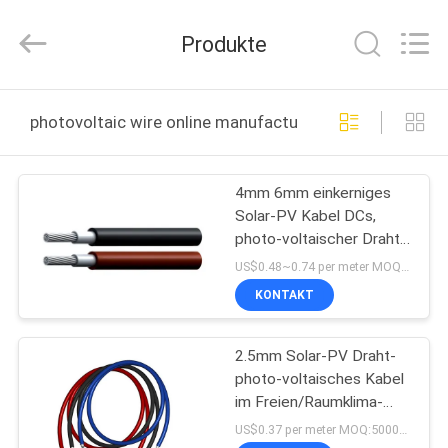
Shenghua
Cable
(Group)
Produkte
Co.,
Ltd..
All
Rights
STARTSEITE
Reserved.
photovoltaic wire online manufacture
PRODUKTE
4mm 6mm einkerniges
Solar-PV Kabel DCs,
VIDEOS
photo-voltaischer Draht
Eco freundlich
US$0.48~0.74 per meter MOQ:3000Meter
VR
KONTAKT
SHOW
2.5mm Solar-PV Draht-
photo-voltaisches Kabel
ÜBER
im Freien/Raumklima-
UNS
Widerstand
US$0.37 per meter MOQ:5000meter