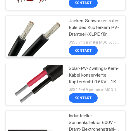
KONTAKT
FABRIK
Jacken-Schwarzes rotes
TOUR
Bule des Kupferkern PV-
Drahtseil-XLPE für
QUALITÄTSKONTROLLE
Solarenergie-System
US$0.74 per meter MOQ:5000meter
KONTAKT
KONTAKT
Solar-PV-Zwillings-Kern-
Kabel konservierte
NACHRICHTEN
Kupferdraht 0.6KV - 1KV
für photo-voltaisches
US$0.5~6.9 per meter MOQ:1500meter
Kraftwerk
BLOG
KONTAKT
REFERENZEN
Industrieller
Sonnenkollektor 600V -
Draht-Elektronenstrahl-