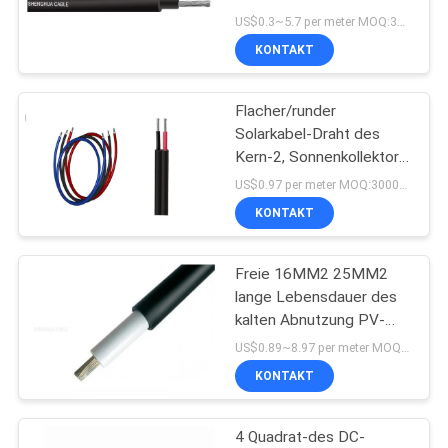
NEWS
Kreuz 1000V PV verband
US$0.3~5.7 per meter MOQ:3000Meter
Polyolefin-Isolierung
KONTAKT
SITEMAP
Flacher/runder
Solarkabel-Draht des
DATENSCHUTZRICHTLINIE
Kern-2, Sonnenkollektor-
Kabel Pantone-
US$0.97 per meter MOQ:3000Meter
Isolierungs-Farbe
KONTAKT
Freie 16MM2 25MM2
lange Lebensdauer des
kalten Abnutzung PV-
Solarkabel-Halogen-
US$0.89~8.97 per meter MOQ:5000meter
KONTAKT
4 Quadrat-des DC-