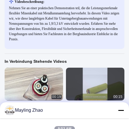
Videobeschreibung:
Nehmen Sie an einer praktischen Demonstration teil, die die Leistungsmerkmale
flexibler Minenkabel mit Metallummantelung hervorhebt. In diesem Video zeigen
wir, wie diese langlebigen Kabel für Untertagebergbauanwendungen mit
Nennspannungen von bis zu 1,9/3,3 kV entwickelt wurden. Erfahren Sie mehr
über ihre Konstruktion, Flexibilität und Sicherheitsmerkmale in anspruchsvollen
Umgebungen und bieten Sie Fachleuten in der Bergbauindustrie Einblicke in die
Praxis.
In Verbindung Stehende Videos
00:19
00:15
MYP Niederspannungskabel-
Kupferner Leiter der CPE-Hüllen-
Mayling Zhao
Bergbau, Kautschukkabel /
Gummiisolierungs-Kabel-flexible
Bergbaukabel
Klassen-5
Rubber Sheathed Cable
Rubber Sheathed Cable
November 07, 2023
July 26, 2023
9:53 AM